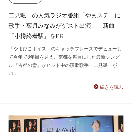
二見颯一の人気ラジオ番組「やまステ」に
歌手・葉月みなみがゲスト出演！ 新曲
『小樽終着駅』をPR
「やまびこボイス」のキャッチフレーズでデビューし
て今年で8年目を迎え、京都を舞台にした最新シング
ル『古都の雪』がヒット中の演歌歌手・二見颯一が
パ…
続きを読む