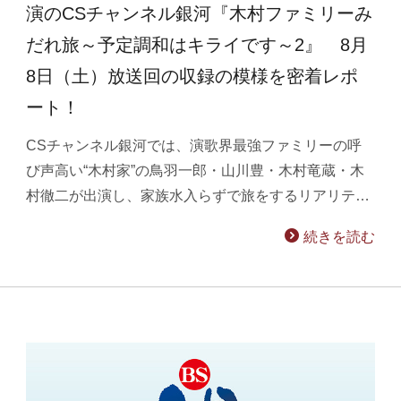
演のCSチャンネル銀河『木村ファミリーみ
だれ旅～予定調和はキライです～2』 8月
8日（土）放送回の収録の模様を密着レポ
ート！
CSチャンネル銀河では、演歌界最強ファミリーの呼
び声高い“木村家”の鳥羽一郎・山川豊・木村竜蔵・木
村徹二が出演し、家族水入らずで旅をするリアリテ…
続きを読む