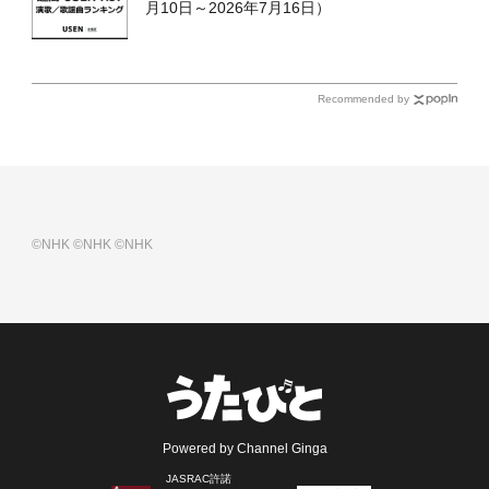
月10日～2026年7月16日）
Recommended by
©NHK
©NHK
©NHK
Powered by Channel Ginga
JASRAC許諾