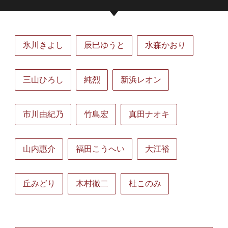
氷川きよし
辰巳ゆうと
水森かおり
三山ひろし
純烈
新浜レオン
市川由紀乃
竹島宏
真田ナオキ
山内惠介
福田こうへい
大江裕
丘みどり
木村徹二
杜このみ