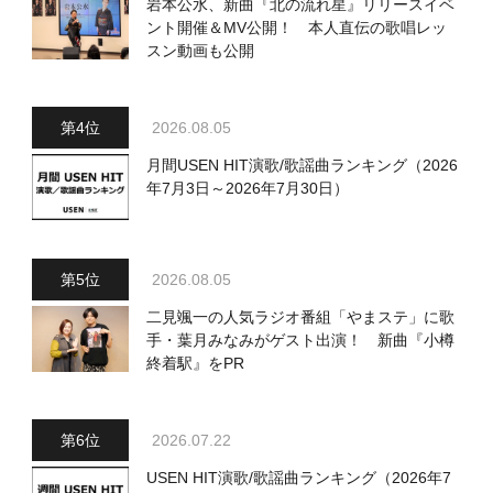
岩本公水、新曲『北の流れ星』リリースイベ
ント開催＆MV公開！ 本人直伝の歌唱レッ
スン動画も公開
2026.08.05
月間USEN HIT演歌/歌謡曲ランキング（2026
年7月3日～2026年7月30日）
2026.08.05
二見颯一の人気ラジオ番組「やまステ」に歌
手・葉月みなみがゲスト出演！ 新曲『小樽
終着駅』をPR
2026.07.22
USEN HIT演歌/歌謡曲ランキング（2026年7