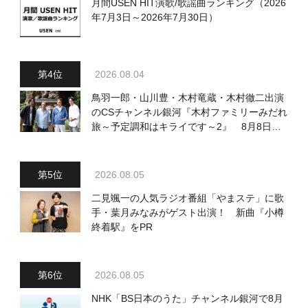
月間USEN HIT演歌/歌謡曲ランキング（2026
年7月3日～2026年7月30日）
2026.08.04
鳥羽一郎・山川豊・木村竜蔵・木村徹二出演
のCSチャンネル銀河『木村ファミリーみだれ
旅～予定調和はキライです～2』 8月8日
（土）放送回の収録の模様を密着レポート！
2026.08.05
二見颯一の人気ラジオ番組「やまステ」に歌
手・葉月みなみがゲスト出演！ 新曲『小樽
終着駅』をPR
2026.08.05
NHK「BS日本のうた」チャンネル銀河で8月