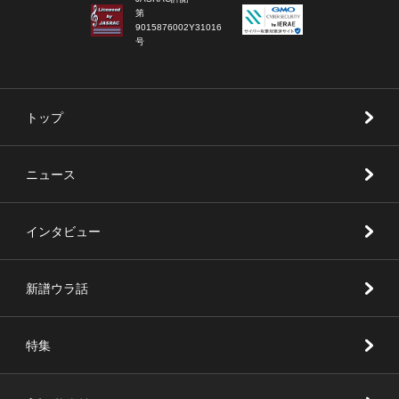
第
9015876002Y31016
号
トップ
ニュース
インタビュー
新譜ウラ話
特集