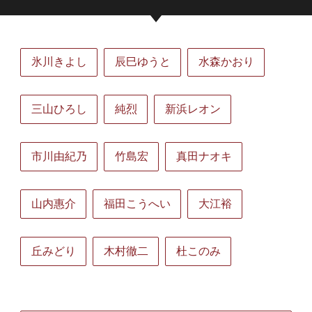
氷川きよし
辰巳ゆうと
水森かおり
三山ひろし
純烈
新浜レオン
市川由紀乃
竹島宏
真田ナオキ
山内惠介
福田こうへい
大江裕
丘みどり
木村徹二
杜このみ