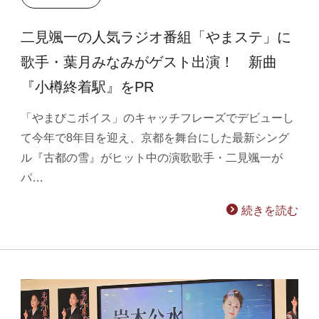
二見颯一の人気ラジオ番組「やまステ」に
歌手・葉月みなみがゲスト出演！ 新曲
『小樽終着駅』をPR
「やまびこボイス」のキャッチフレーズでデビューし
て今年で8年目を迎え、京都を舞台にした最新シング
ル『古都の雪』がヒット中の演歌歌手・二見颯一が
パ…
続きを読む