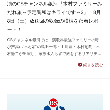
演のCSチャンネル銀河『木村ファミリーみ
だれ旅～予定調和はキライです～2』 8月
8日（土）放送回の収録の模様を密着レポ
ート！
CSチャンネル銀河では、演歌界最強ファミリーの呼
び声高い“木村家”の鳥羽一郎・山川豊・木村竜蔵・木
村徹二が出演し、家族水入らずで旅をするリアリテ…
続きを読む