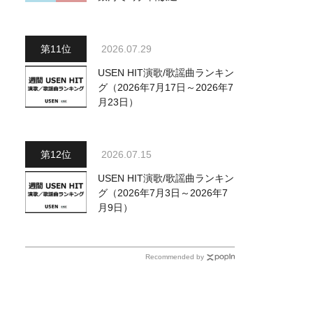
八代亜紀・天童よしみ・細川た
かし・長山洋子他、18:00～鳥
羽一郎・氷川きよし他登場！
2026.07.29
各放送回の出演者・曲目情報
USEN HIT演歌/歌謡曲ランキン
グ（2026年7月17日～2026年7
月23日）
2026.07.15
USEN HIT演歌/歌謡曲ランキン
グ（2026年7月3日～2026年7
月9日）
Recommended by