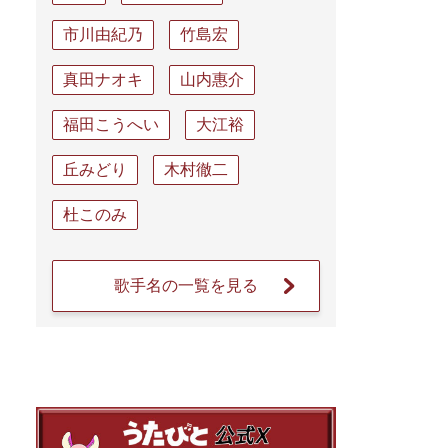
市川由紀乃
竹島宏
真田ナオキ
山内惠介
福田こうへい
大江裕
丘みどり
木村徹二
杜このみ
歌手名の一覧を見る