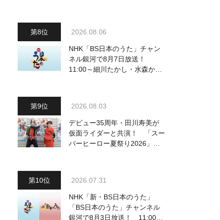
曲を一挙配信解禁
2026.08.06
NHK「BS日本のうた」チャン
ネル銀河で8月7日放送！
11:00～細川たかし・水森かお
り他、18:00～ささきいさお・
氷川きよし他登場！ 各放送回
の出演者・曲目情報
2026.08.03
デビュー35周年・田川寿美が
仮面ライダーと共演！ 「スー
パーヒーロー夏祭り2026」で
『仮面ライダー音頭』を披露し
「最高です！ 全国の盆踊りに
呼んでください！」
2026.07.31
NHK「新・BS日本のうた」
「BS日本のうた」チャンネル
銀河で8月3日放送！ 11:00～