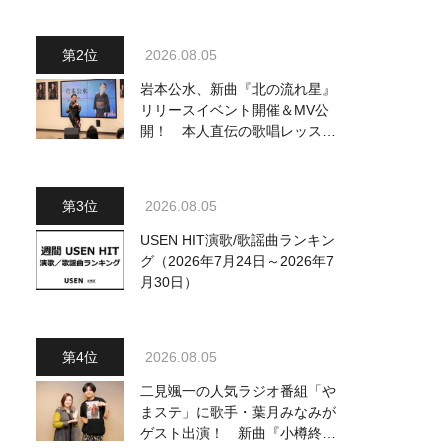
ジュアル公開！ 本人コメント
も到着
2026.08.05
岩本公水、新曲『北の流れ星』
リリースイベント開催＆MV公
開！ 本人直伝の歌唱レッスン
動画も公開
2026.08.05
USEN HIT演歌/歌謡曲ランキン
グ（2026年7月24日～2026年7
月30日）
2026.08.05
二見颯一の人気ラジオ番組「や
まステ」に歌手・葉月みなみが
ゲスト出演！ 新曲『小樽終着