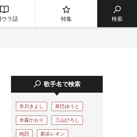
譜ウラ話
特集
検索
歌手名で検索
氷川きよし
辰巳ゆうと
水森かおり
三山ひろし
純烈
新浜レオン