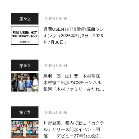
駅』をPR
2026.08.05
月間USEN HIT演歌/歌謡曲ラン
キング（2026年7月3日～2026
年7月30日）
2026.08.04
鳥羽一郎・山川豊・木村竜蔵・
木村徹二出演のCSチャンネル
銀河『木村ファミリーみだれ旅
～予定調和はキライです～
2』 8月8日（土）放送回の収
録の模様を密着レポート！
2026.08.06
川野夏美、都内で新曲『カクテ
ル』リリース記念イベント開
催！ デビュー27年分の全280