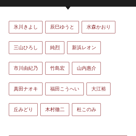
氷川きよし
辰巳ゆうと
水森かおり
三山ひろし
純烈
新浜レオン
市川由紀乃
竹島宏
山内惠介
真田ナオキ
福田こうへい
大江裕
丘みどり
木村徹二
杜このみ