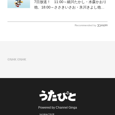
7日放送！ 11:00～細川たかし・水森かおり
他、18:00～ささきいさお・氷川きよし他登
場！ 各放送回の出演者・曲目情報
Recommended by
©NHK
©NHK
Powered by Channel Ginga
JASRAC許諾