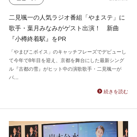
二見颯一の人気ラジオ番組「やまステ」に
歌手・葉月みなみがゲスト出演！ 新曲
『小樽終着駅』をPR
「やまびこボイス」のキャッチフレーズでデビューし
て今年で8年目を迎え、京都を舞台にした最新シング
ル『古都の雪』がヒット中の演歌歌手・二見颯一が
パ…
続きを読む