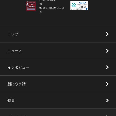
第
9015876002Y31016
号
トップ
ニュース
インタビュー
新譜ウラ話
特集