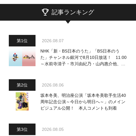
記事ランキング
2026.08.07
NHK「新・BS日本のうた」「BS日本のう
た」チャンネル銀河で8月10日放送！ 11:00
～水前寺清子・市川由紀乃・山内惠介他、
18:00～小椋佳・石川さゆり他登場！ 各放
送回の出演者・曲目情報
2026.08.06
坂本冬美、明治座公演「坂本冬美歌手生活40
周年記念公演～今日から明日へ～」のメイン
ビジュアル公開！ 本人コメントも到着
2026.08.05