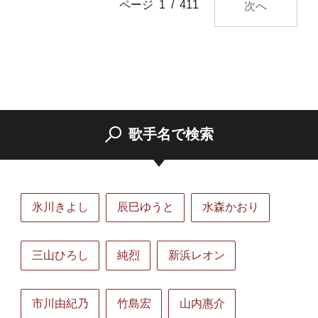
ページ 1 / 411
次へ
歌手名で検索
氷川きよし
辰巳ゆうと
水森かおり
三山ひろし
純烈
新浜レオン
市川由紀乃
竹島宏
山内惠介