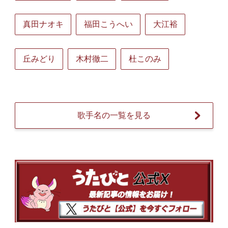
真田ナオキ
福田こうへい
大江裕
丘みどり
木村徹二
杜このみ
歌手名の一覧を見る