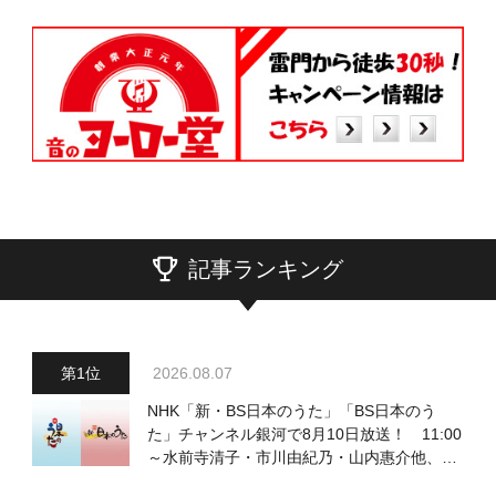
記事ランキング
2026.08.07
NHK「新・BS日本のうた」「BS日本のう
た」チャンネル銀河で8月10日放送！ 11:00
～水前寺清子・市川由紀乃・山内惠介他、
18:00～小椋佳・石川さゆり他登場！ 各放