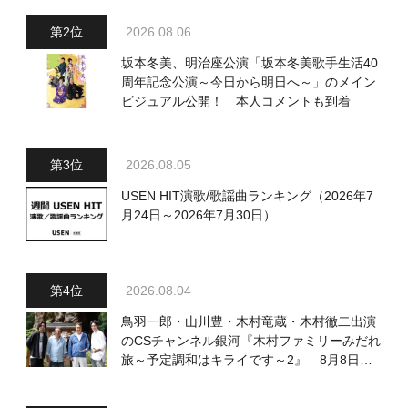
送回の出演者・曲目情報
2026.08.06
坂本冬美、明治座公演「坂本冬美歌手生活40
周年記念公演～今日から明日へ～」のメイン
ビジュアル公開！ 本人コメントも到着
2026.08.05
USEN HIT演歌/歌謡曲ランキング（2026年7
月24日～2026年7月30日）
2026.08.04
鳥羽一郎・山川豊・木村竜蔵・木村徹二出演
のCSチャンネル銀河『木村ファミリーみだれ
旅～予定調和はキライです～2』 8月8日
（土）放送回の収録の模様を密着レポート！