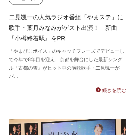
二見颯一の人気ラジオ番組「やまステ」に
歌手・葉月みなみがゲスト出演！ 新曲
『小樽終着駅』をPR
「やまびこボイス」のキャッチフレーズでデビューし
て今年で8年目を迎え、京都を舞台にした最新シング
ル『古都の雪』がヒット中の演歌歌手・二見颯一が
パ…
続きを読む