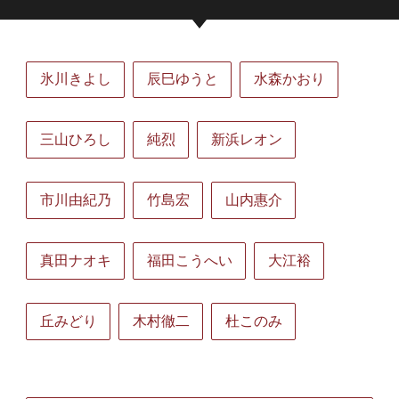
氷川きよし
辰巳ゆうと
水森かおり
三山ひろし
純烈
新浜レオン
市川由紀乃
竹島宏
山内惠介
真田ナオキ
福田こうへい
大江裕
丘みどり
木村徹二
杜このみ