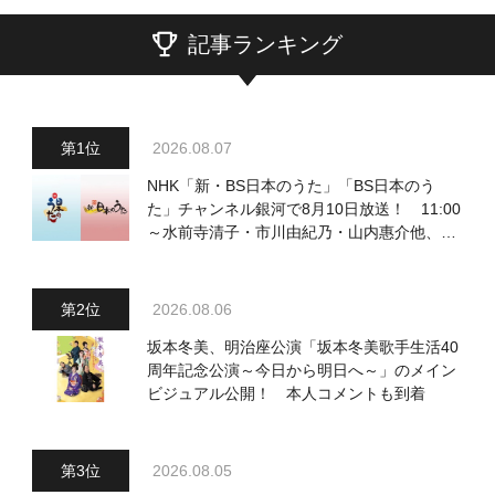
記事ランキング
2026.08.07
NHK「新・BS日本のうた」「BS日本のう
た」チャンネル銀河で8月10日放送！ 11:00
～水前寺清子・市川由紀乃・山内惠介他、
18:00～小椋佳・石川さゆり他登場！ 各放
送回の出演者・曲目情報
2026.08.06
坂本冬美、明治座公演「坂本冬美歌手生活40
周年記念公演～今日から明日へ～」のメイン
ビジュアル公開！ 本人コメントも到着
2026.08.05