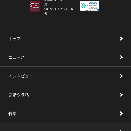
第
9015876002Y31016
号
トップ
ニュース
インタビュー
新譜ウラ話
特集