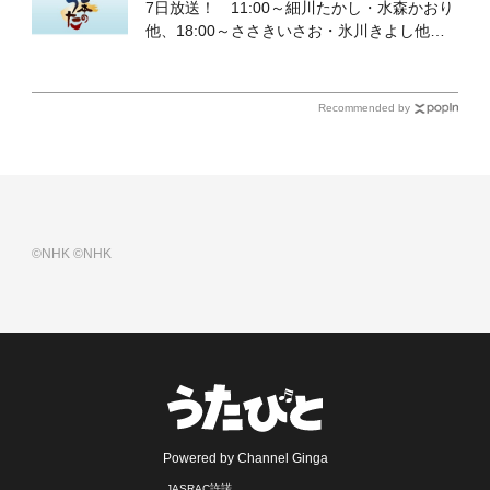
7日放送！ 11:00～細川たかし・水森かおり
他、18:00～ささきいさお・氷川きよし他登
場！ 各放送回の出演者・曲目情報
Recommended by
©NHK
©NHK
Powered by Channel Ginga
JASRAC許諾