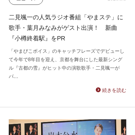
二見颯一の人気ラジオ番組「やまステ」に
歌手・葉月みなみがゲスト出演！ 新曲
『小樽終着駅』をPR
「やまびこボイス」のキャッチフレーズでデビューし
て今年で8年目を迎え、京都を舞台にした最新シング
ル『古都の雪』がヒット中の演歌歌手・二見颯一が
パ…
続きを読む