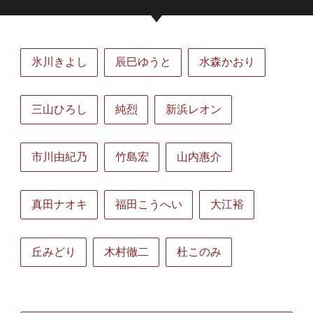
氷川きよし
辰巳ゆうと
水森かおり
三山ひろし
純烈
新浜レオン
市川由紀乃
竹島宏
山内惠介
真田ナオキ
福田こうへい
大江裕
丘みどり
木村徹二
杜このみ