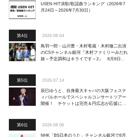
USEN HIT演歌/歌謡曲ランキング（2026年7
月24日～2026年7月30日）
2026.08.04
鳥羽一郎・山川豊・木村竜蔵・木村徹二出演
のCSチャンネル銀河『木村ファミリーみだれ
旅～予定調和はキライです～2』 8月8日
（土）放送回の収録の模様を密着レポート！
2026.07.14
辰巳ゆうと、自身最大キャパの大阪フェステ
ィバルホールでスペシャルコンサートツアー
開催！ チケットは完売＆円広志が応援に、
11月17日に同ホールで追加公演が決定
2026.08.06
NHK「BS日本のうた」チャンネル銀河で8月