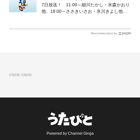
7日放送！ 11:00～細川たかし・水森かおり
他、18:00～ささきいさお・氷川きよし他登
場！ 各放送回の出演者・曲目情報
Recommended by
©NHK
©NHK
Powered by Channel Ginga