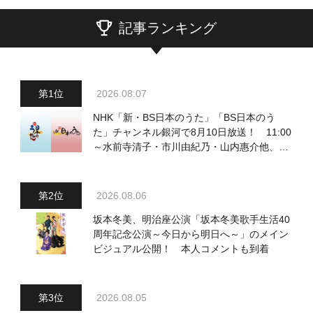
記事ランキング
2026.08.07
NHK「新・BS日本のうた」「BS日本のう
た」チャンネル銀河で8月10日放送！ 11:00
～水前寺清子・市川由紀乃・山内惠介他、
18:00～小椋佳・石川さゆり他登場！ 各放
送回の出演者・曲目情報
2026.08.06
坂本冬美、明治座公演「坂本冬美歌手生活40
周年記念公演～今日から明日へ～」のメイン
ビジュアル公開！ 本人コメントも到着
2026.08.05