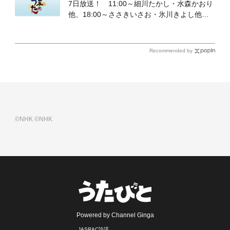
7日放送！ 11:00～細川たかし・水森かおり
他、18:00～ささきいさお・氷川きよし他登
場！ 各放送回の出演者・曲目情報
Recommended by
©NHK
©NHK
Powered by Channel Ginga
JASRAC許諾