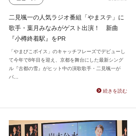
二見颯一の人気ラジオ番組「やまステ」に
歌手・葉月みなみがゲスト出演！ 新曲
『小樽終着駅』をPR
「やまびこボイス」のキャッチフレーズでデビューし
て今年で8年目を迎え、京都を舞台にした最新シング
ル『古都の雪』がヒット中の演歌歌手・二見颯一が
パ…
続きを読む