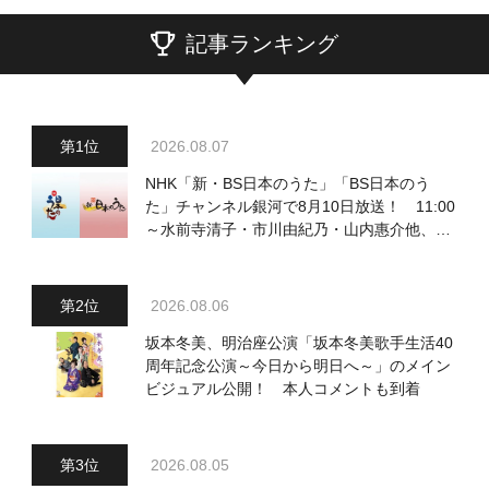
記事ランキング
2026.08.07
NHK「新・BS日本のうた」「BS日本のう
た」チャンネル銀河で8月10日放送！ 11:00
～水前寺清子・市川由紀乃・山内惠介他、
18:00～小椋佳・石川さゆり他登場！ 各放
送回の出演者・曲目情報
2026.08.06
坂本冬美、明治座公演「坂本冬美歌手生活40
周年記念公演～今日から明日へ～」のメイン
ビジュアル公開！ 本人コメントも到着
2026.08.05