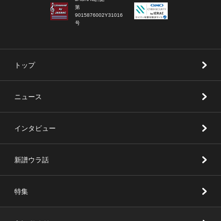
第
9015876002Y31016
号
トップ
ニュース
インタビュー
新譜ウラ話
特集