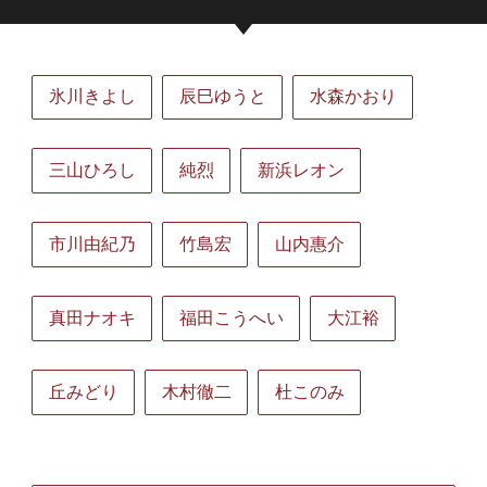
氷川きよし
辰巳ゆうと
水森かおり
三山ひろし
純烈
新浜レオン
市川由紀乃
竹島宏
山内惠介
真田ナオキ
福田こうへい
大江裕
丘みどり
木村徹二
杜このみ