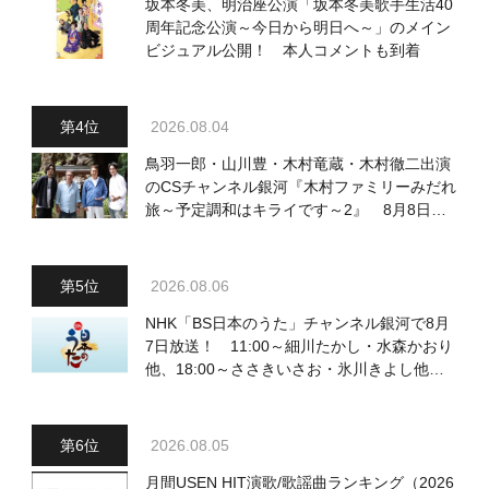
坂本冬美、明治座公演「坂本冬美歌手生活40
周年記念公演～今日から明日へ～」のメイン
ビジュアル公開！ 本人コメントも到着
2026.08.04
鳥羽一郎・山川豊・木村竜蔵・木村徹二出演
のCSチャンネル銀河『木村ファミリーみだれ
旅～予定調和はキライです～2』 8月8日
（土）放送回の収録の模様を密着レポート！
2026.08.06
NHK「BS日本のうた」チャンネル銀河で8月
7日放送！ 11:00～細川たかし・水森かおり
他、18:00～ささきいさお・氷川きよし他登
場！ 各放送回の出演者・曲目情報
2026.08.05
月間USEN HIT演歌/歌謡曲ランキング（2026