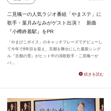
二見颯一の人気ラジオ番組「やまステ」に
歌手・葉月みなみがゲスト出演！ 新曲
『小樽終着駅』をPR
「やまびこボイス」のキャッチフレーズでデビューし
て今年で8年目を迎え、京都を舞台にした最新シング
ル『古都の雪』がヒット中の演歌歌手・二見颯一が
パ…
続きを読む