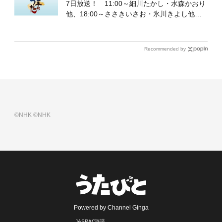
7日放送！ 11:00～細川たかし・水森かおり
他、18:00～ささきいさお・氷川きよし他登
場！ 各放送回の出演者・曲目情報
Recommended by
©NHK
©NHK
Powered by Channel Ginga
JASRAC許諾