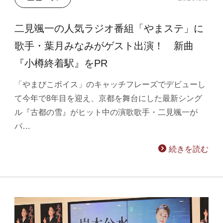
二見颯一の人気ラジオ番組「やまステ」に
歌手・葉月みなみがゲスト出演！ 新曲
『小樽終着駅』をPR
「やまびこボイス」のキャッチフレーズでデビューし
て今年で8年目を迎え、京都を舞台にした最新シング
ル『古都の雪』がヒット中の演歌歌手・二見颯一が
パ…
続きを読む