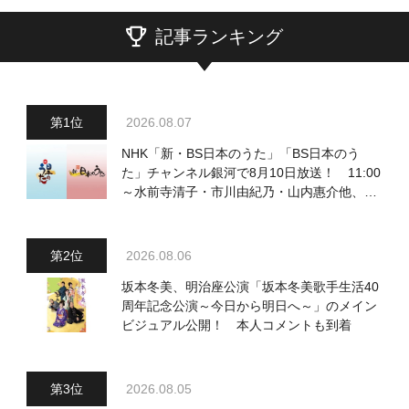
記事ランキング
2026.08.07
NHK「新・BS日本のうた」「BS日本のう
た」チャンネル銀河で8月10日放送！ 11:00
～水前寺清子・市川由紀乃・山内惠介他、
18:00～小椋佳・石川さゆり他登場！ 各放
送回の出演者・曲目情報
2026.08.06
坂本冬美、明治座公演「坂本冬美歌手生活40
周年記念公演～今日から明日へ～」のメイン
ビジュアル公開！ 本人コメントも到着
2026.08.05