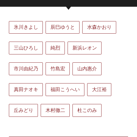
氷川きよし
辰巳ゆうと
水森かおり
三山ひろし
純烈
新浜レオン
市川由紀乃
竹島宏
山内惠介
真田ナオキ
福田こうへい
大江裕
丘みどり
木村徹二
杜このみ