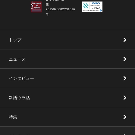
第
9015876002Y31016
号
トップ
ニュース
インタビュー
新譜ウラ話
特集