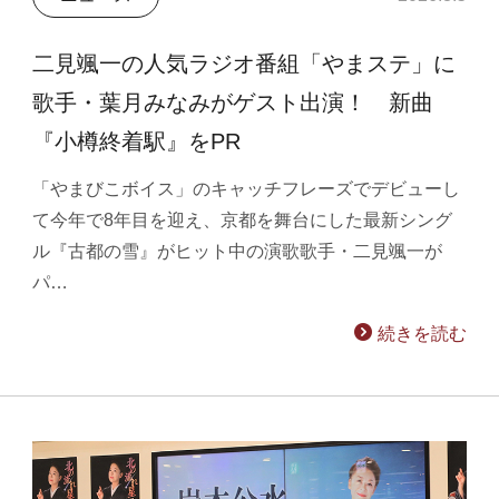
二見颯一の人気ラジオ番組「やまステ」に
歌手・葉月みなみがゲスト出演！ 新曲
『小樽終着駅』をPR
「やまびこボイス」のキャッチフレーズでデビューし
て今年で8年目を迎え、京都を舞台にした最新シング
ル『古都の雪』がヒット中の演歌歌手・二見颯一が
パ…
続きを読む