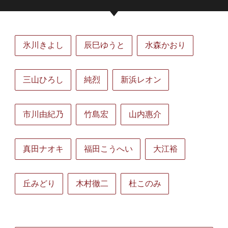
氷川きよし
辰巳ゆうと
水森かおり
三山ひろし
純烈
新浜レオン
市川由紀乃
竹島宏
山内惠介
真田ナオキ
福田こうへい
大江裕
丘みどり
木村徹二
杜このみ