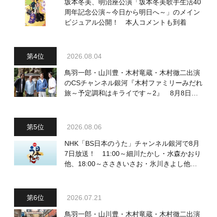
坂本冬美、明治座公演「坂本冬美歌手生活40
周年記念公演～今日から明日へ～」のメイン
ビジュアル公開！ 本人コメントも到着
2026.08.04
鳥羽一郎・山川豊・木村竜蔵・木村徹二出演
のCSチャンネル銀河『木村ファミリーみだれ
旅～予定調和はキライです～2』 8月8日
（土）放送回の収録の模様を密着レポート！
2026.08.06
NHK「BS日本のうた」チャンネル銀河で8月
7日放送！ 11:00～細川たかし・水森かおり
他、18:00～ささきいさお・氷川きよし他登
場！ 各放送回の出演者・曲目情報
2026.07.21
鳥羽一郎・山川豊・木村竜蔵・木村徹二出演