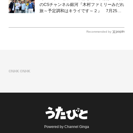
のCSチャンネル銀河『木村ファミリーみだれ
旅～予定調和はキライです～２』 7月25日
（土）放送回の収録の模様を密着レポート！
Recommended by
©NHK
©NHK
Powered by Channel Ginga