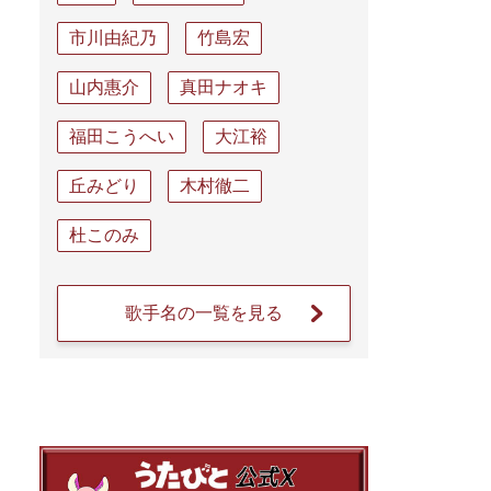
市川由紀乃
竹島宏
山内惠介
真田ナオキ
福田こうへい
大江裕
丘みどり
木村徹二
杜このみ
歌手名の一覧を見る