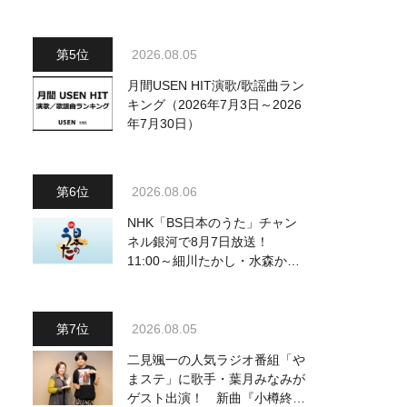
～予定調和はキライです～
2』 8月8日（土）放送回の収
録の模様を密着レポート！
2026.08.05
月間USEN HIT演歌/歌謡曲ラン
キング（2026年7月3日～2026
年7月30日）
2026.08.06
NHK「BS日本のうた」チャン
ネル銀河で8月7日放送！
11:00～細川たかし・水森かお
り他、18:00～ささきいさお・
氷川きよし他登場！ 各放送回
の出演者・曲目情報
2026.08.05
二見颯一の人気ラジオ番組「や
まステ」に歌手・葉月みなみが
ゲスト出演！ 新曲『小樽終着