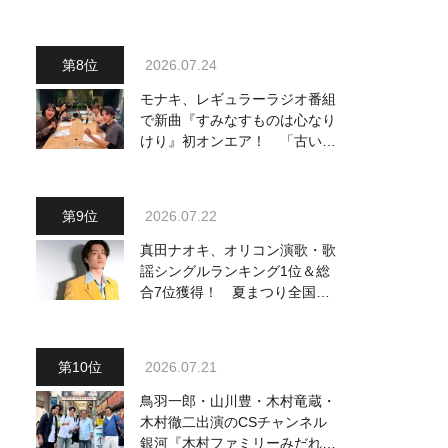
駅』をPR
2026.07.24
モナキ、レギュラーラジオ番組
で新曲『すみなすものは心なり
けり』初オンエア！ 「古い言
葉と新しい言葉の融合で、今ま
でにない面白さのある一曲」
2026.07.22
真田ナオキ、オリコン演歌・歌
謡シングルランキング1位＆総
合7位獲得！ 夏まつり全国行
脚から秋の浅草公会堂2Daysへ
勢い加速
2026.07.21
鳥羽一郎・山川豊・木村竜蔵・
木村徹二出演のCSチャンネル
銀河『木村ファミリーみだれ旅