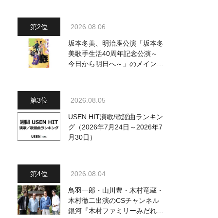
～水前寺清子・市川由紀乃・山
内惠介他、18:00～小椋佳・石
川さゆり他登場！ 各放送回の
2026.08.06
出演者・曲目情報
坂本冬美、明治座公演「坂本冬
美歌手生活40周年記念公演～
今日から明日へ～」のメインビ
ジュアル公開！ 本人コメント
も到着
2026.08.05
USEN HIT演歌/歌謡曲ランキン
グ（2026年7月24日～2026年7
月30日）
2026.08.04
鳥羽一郎・山川豊・木村竜蔵・
木村徹二出演のCSチャンネル
銀河『木村ファミリーみだれ旅