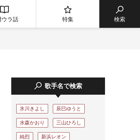
譜ウラ話
特集
検索
歌手名で検索
氷川きよし
辰巳ゆうと
水森かおり
三山ひろし
純烈
新浜レオン