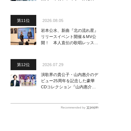
～予定調和はキライです～
２』 7月25日（土）放送回の
収録の模様を密着レポート！
2026.08.05
岩本公水、新曲『北の流れ星』
リリースイベント開催＆MV公
開！ 本人直伝の歌唱レッスン
動画も公開
2026.07.29
演歌界の貴公子・山内惠介のデ
ビュー25周年を記念した豪華
CDコレクション『山内惠介の
世界』発売開始！ オリジナル
曲から演歌・名曲カバー、今作
限定のコンサート音源まで全
Recommended by
164曲収録