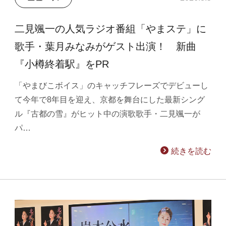
二見颯一の人気ラジオ番組「やまステ」に
歌手・葉月みなみがゲスト出演！ 新曲
『小樽終着駅』をPR
「やまびこボイス」のキャッチフレーズでデビューし
て今年で8年目を迎え、京都を舞台にした最新シング
ル『古都の雪』がヒット中の演歌歌手・二見颯一が
パ…
続きを読む