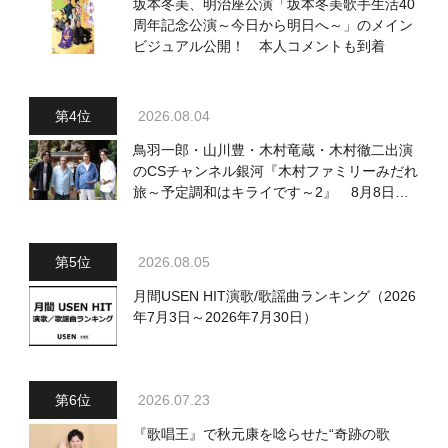
坂本冬美、明治座公演「坂本冬美歌手生活40
周年記念公演～今日から明日へ～」のメイン
ビジュアル公開！ 本人コメントも到着
2026.08.04
鳥羽一郎・山川豊・木村竜蔵・木村徹二出演
のCSチャンネル銀河『木村ファミリーみだれ
旅～予定調和はキライです～2』 8月8日
（土）放送回の収録の模様を密着レポート！
2026.08.05
月間USEN HIT演歌/歌謡曲ランキング（2026
年7月3日～2026年7月30日）
2026.07.23
『歌唱王』で秋元康を唸らせた“奇跡の歌