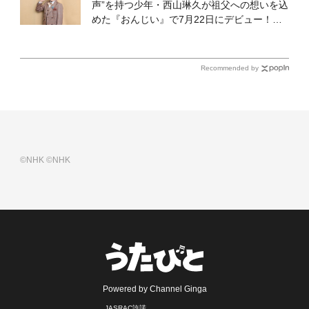
声”を持つ少年・西山琳久が祖父への想いを込
めた『おんじい』で7月22日にデビュー！
「秋元康さんが総合プロデュースしてくれ
た、 おじいちゃんとの絆を歌った曲を聴いて
ください！」
Recommended by
©NHK
©NHK
Powered by Channel Ginga
JASRAC許諾