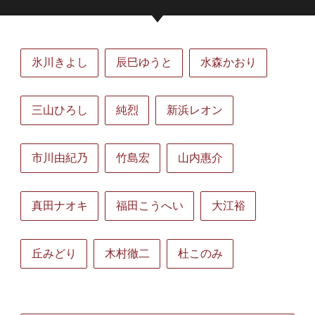
氷川きよし
辰巳ゆうと
水森かおり
三山ひろし
純烈
新浜レオン
市川由紀乃
竹島宏
山内惠介
真田ナオキ
福田こうへい
大江裕
丘みどり
木村徹二
杜このみ