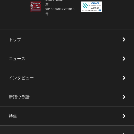
第
9015876002Y31016
号
トップ
ニュース
インタビュー
新譜ウラ話
特集