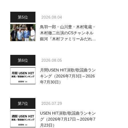
駅』をPR
2026.08.04
鳥羽一郎・山川豊・木村竜蔵・
木村徹二出演のCSチャンネル
銀河『木村ファミリーみだれ旅
～予定調和はキライです～
2』 8月8日（土）放送回の収
録の模様を密着レポート！
2026.08.05
月間USEN HIT演歌/歌謡曲ラン
キング（2026年7月3日～2026
年7月30日）
2026.07.29
USEN HIT演歌/歌謡曲ランキン
グ（2026年7月17日～2026年7
月23日）