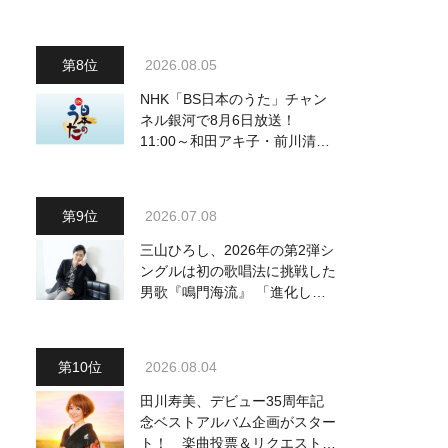
2026.08.05
NHK「BS日本のうた」チャン
ネル銀河で8月6日放送！
11:00～和田アキ子・前川清
他、18:00～橋幸夫・松平健他
登場！ 各放送回の出演者・曲
目情報
2026.07.08
三山ひろし、2026年の第2弾シ
ングルは初の歌唱法に挑戦した
男歌『鳴門海流』 「進化した
三山の魅力を感じていただける
と思います」
2026.08.04
田川寿美、デビュー35周年記
念ベストアルバム企画がスター
ト！ 楽曲投票＆リクエストを