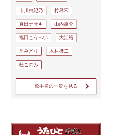
市川由紀乃
竹島宏
真田ナオキ
山内惠介
福田こうへい
大江裕
丘みどり
木村徹二
杜このみ
歌手名の一覧を見る