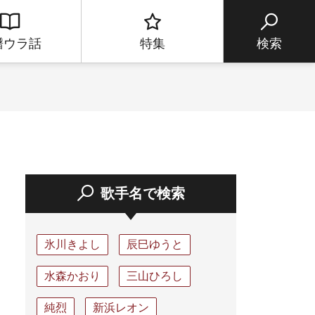
譜ウラ話
特集
検索
歌手名で検索
氷川きよし
辰巳ゆうと
水森かおり
三山ひろし
純烈
新浜レオン