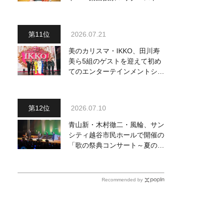
大募集
2026.07.21
美のカリスマ・IKKO、田川寿
美ら5組のゲストを迎えて初め
てのエンターテインメントショ
ーを開催！ 愛知、東京、大阪
のホール3カ所でも
2026.07.10
青山新・木村徹二・風輪、サン
シティ越谷市民ホールで開催の
「歌の祭典コンサート～夏の陣
～」を独自レポート！ オリジ
ナル曲から昭和・平成の名曲ま
で心躍るステージを披露
Recommended by