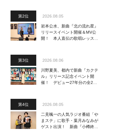
2026.08.05
岩本公水、新曲『北の流れ星』
リリースイベント開催＆MV公
開！ 本人直伝の歌唱レッスン
動画も公開
2026.08.06
川野夏美、都内で新曲『カクテ
ル』リリース記念イベント開
催！ デビュー27年分の全280
曲を一挙配信解禁
2026.08.05
二見颯一の人気ラジオ番組「や
まステ」に歌手・葉月みなみが
ゲスト出演！ 新曲『小樽終着