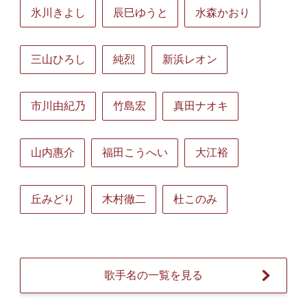
氷川きよし
辰巳ゆうと
水森かおり
三山ひろし
純烈
新浜レオン
市川由紀乃
竹島宏
真田ナオキ
山内惠介
福田こうへい
大江裕
丘みどり
木村徹二
杜このみ
歌手名の一覧を見る