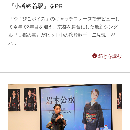
『小樽終着駅』をPR
「やまびこボイス」のキャッチフレーズでデビューし
て今年で8年目を迎え、京都を舞台にした最新シング
ル『古都の雪』がヒット中の演歌歌手・二見颯一が
パ…
続きを読む