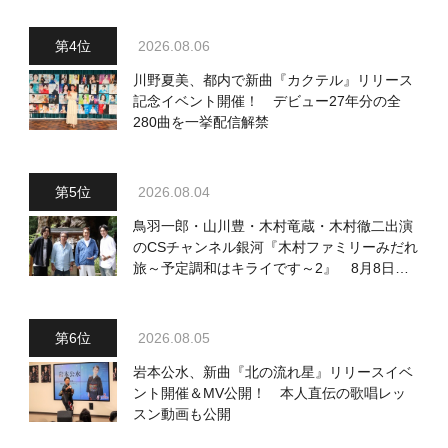
2026.08.06
川野夏美、都内で新曲『カクテル』リリース
記念イベント開催！ デビュー27年分の全
280曲を一挙配信解禁
2026.08.04
鳥羽一郎・山川豊・木村竜蔵・木村徹二出演
のCSチャンネル銀河『木村ファミリーみだれ
旅～予定調和はキライです～2』 8月8日
（土）放送回の収録の模様を密着レポート！
2026.08.05
岩本公水、新曲『北の流れ星』リリースイベ
ント開催＆MV公開！ 本人直伝の歌唱レッ
スン動画も公開