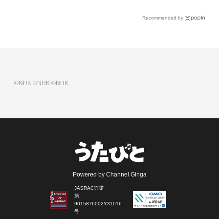
Recommended by
©NHK
©NHK
©NHK
Powered by Channel Ginga
JASRAC許諾
第
9015876002Y31016
号