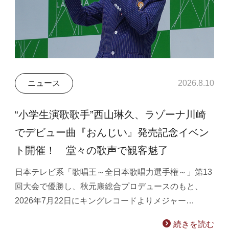
ニュース
2026.8.10
“小学生演歌歌手”西山琳久、ラゾーナ川崎
でデビュー曲『おんじい』発売記念イベン
ト開催！ 堂々の歌声で観客魅了
日本テレビ系「歌唱王～全日本歌唱力選手権～」第13
回大会で優勝し、秋元康総合プロデュースのもと、
2026年7月22日にキングレコードよりメジャー…
続きを読む