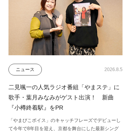
ニュース
2026.8.5
二見颯一の人気ラジオ番組「やまステ」に
歌手・葉月みなみがゲスト出演！ 新曲
『小樽終着駅』をPR
「やまびこボイス」のキャッチフレーズでデビューし
て今年で8年目を迎え、京都を舞台にした最新シング