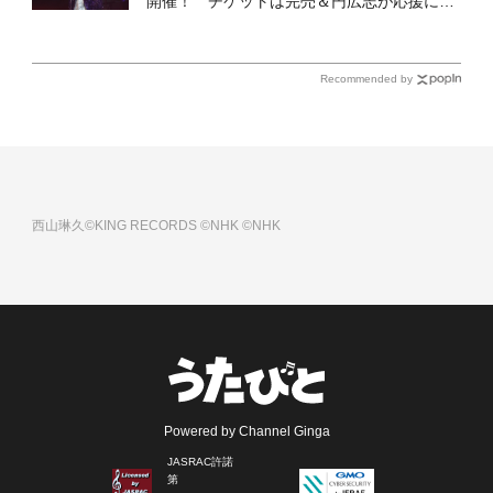
開催！ チケットは完売＆円広志が応援に、
11月17日に同ホールで追加公演が決定
Recommended by
西山琳久©KING RECORDS
©NHK
©NHK
Powered by Channel Ginga
JASRAC許諾
第