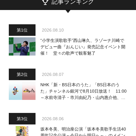
記事ランキング
2026.08.10
“小学生演歌歌手”西山琳久、ラゾーナ川崎で
デビュー曲『おんじい』発売記念イベント開
催！ 堂々の歌声で観客魅了
2026.08.07
NHK「新・BS日本のうた」「BS日本のう
た」チャンネル銀河で8月10日放送！ 11:00
～水前寺清子・市川由紀乃・山内惠介他、
18:00～小椋佳・石川さゆり他登場！ 各放
送回の出演者・曲目情報
2026.08.06
坂本冬美、明治座公演「坂本冬美歌手生活40
周年記念公演～今日から明日へ～」のメイン