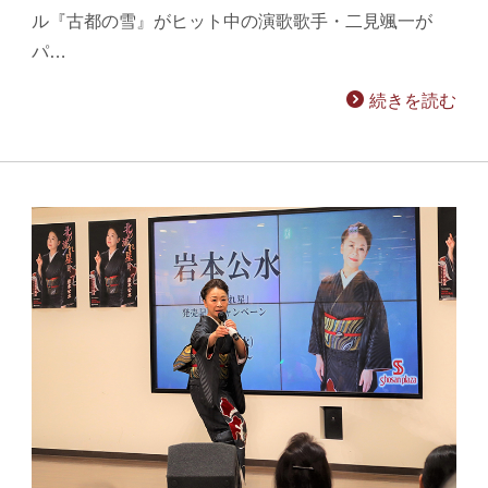
ル『古都の雪』がヒット中の演歌歌手・二見颯一が
パ…
続きを読む