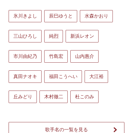
氷川きよし
辰巳ゆうと
水森かおり
三山ひろし
純烈
新浜レオン
市川由紀乃
竹島宏
山内惠介
真田ナオキ
福田こうへい
大江裕
丘みどり
木村徹二
杜このみ
歌手名の一覧を見る