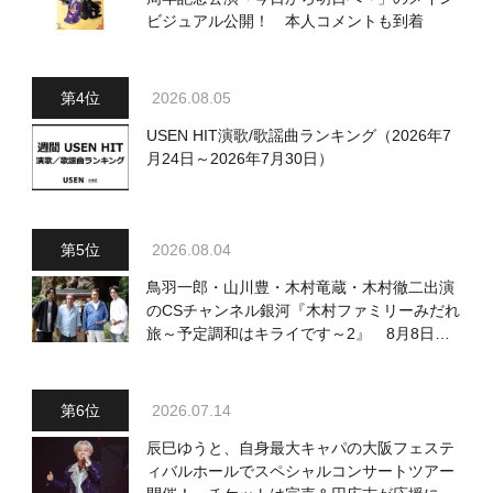
ビジュアル公開！ 本人コメントも到着
2026.08.05
USEN HIT演歌/歌謡曲ランキング（2026年7
月24日～2026年7月30日）
2026.08.04
鳥羽一郎・山川豊・木村竜蔵・木村徹二出演
のCSチャンネル銀河『木村ファミリーみだれ
旅～予定調和はキライです～2』 8月8日
（土）放送回の収録の模様を密着レポート！
2026.07.14
辰巳ゆうと、自身最大キャパの大阪フェステ
ィバルホールでスペシャルコンサートツアー