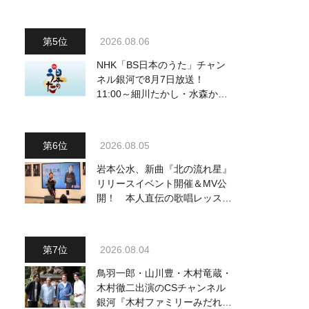
2026.08.06
NHK「BS日本のうた」チャン
ネル銀河で8月7日放送！
11:00～細川たかし・水森かお
り他、18:00～ささきいさお・
氷川きよし他登場！ 各放送回
の出演者・曲目情報
2026.08.05
岩本公水、新曲『北の流れ星』
リリースイベント開催＆MV公
開！ 本人直伝の歌唱レッスン
動画も公開
2026.08.04
鳥羽一郎・山川豊・木村竜蔵・
木村徹二出演のCSチャンネル
銀河『木村ファミリーみだれ旅