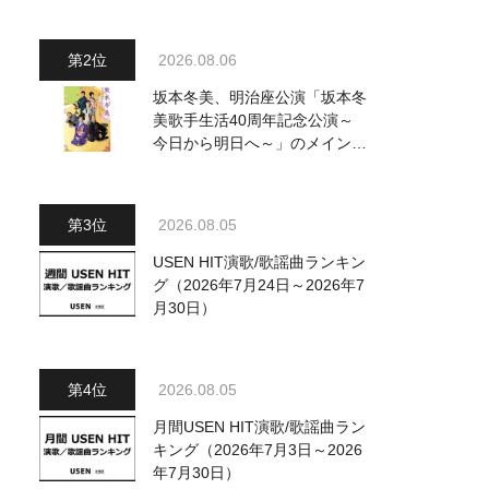
～水前寺清子・市川由紀乃・山
内惠介他、18:00～小椋佳・石
川さゆり他登場！ 各放送回の
2026.08.06
出演者・曲目情報
坂本冬美、明治座公演「坂本冬
美歌手生活40周年記念公演～
今日から明日へ～」のメインビ
ジュアル公開！ 本人コメント
も到着
2026.08.05
USEN HIT演歌/歌謡曲ランキン
グ（2026年7月24日～2026年7
月30日）
2026.08.05
月間USEN HIT演歌/歌謡曲ラン
キング（2026年7月3日～2026
年7月30日）