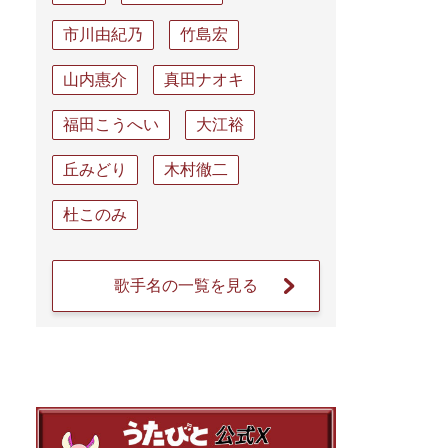
市川由紀乃
竹島宏
山内惠介
真田ナオキ
福田こうへい
大江裕
丘みどり
木村徹二
杜このみ
歌手名の一覧を見る