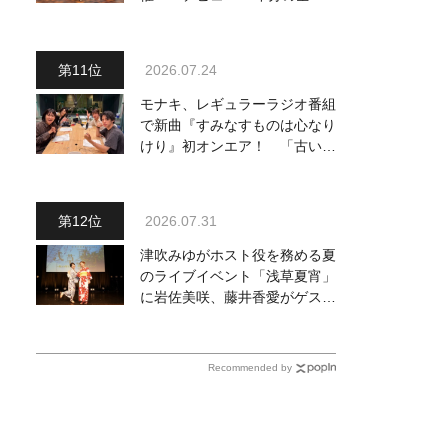
曲を一挙配信解禁
2026.07.24
モナキ、レギュラーラジオ番組
で新曲『すみなすものは心なり
けり』初オンエア！ 「古い言
葉と新しい言葉の融合で、今ま
でにない面白さのある一曲」
2026.07.31
津吹みゆがホスト役を務める夏
のライブイベント「浅草夏宵」
に岩佐美咲、藤井香愛がゲスト
出演、浴衣姿で熱唱！ 岩佐美
咲が出演の1日目の模様をお届
け
Recommended by