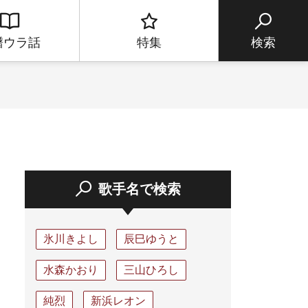
譜ウラ話
特集
検索
歌手名で検索
氷川きよし
辰巳ゆうと
水森かおり
三山ひろし
純烈
新浜レオン