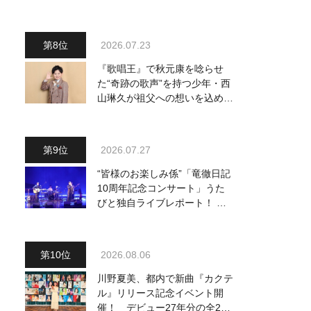
～予定調和はキライです～
2』 8月8日（土）放送回の収
録の模様を密着レポート！
2026.07.23
『歌唱王』で秋元康を唸らせ
た“奇跡の歌声”を持つ少年・西
山琳久が祖父への想いを込めた
『おんじい』で7月22日にデビ
ュー！ 「秋元康さんが総合プ
ロデュースしてくれた、 おじ
2026.07.27
いちゃんとの絆を歌った曲を聴
いてください！」
“皆様のお楽しみ係”「竜徹日記
10周年記念コンサート」うた
びと独自ライブレポート！ 即
完でごめん。来春はもっと大き
なホールであいましょう！
2026.08.06
川野夏美、都内で新曲『カクテ
ル』リリース記念イベント開
催！ デビュー27年分の全280