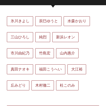
氷川きよし
辰巳ゆうと
水森かおり
三山ひろし
純烈
新浜レオン
市川由紀乃
竹島宏
山内惠介
真田ナオキ
福田こうへい
大江裕
丘みどり
木村徹二
杜このみ