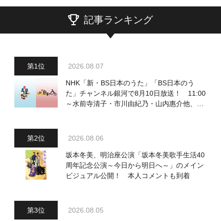
記事ランキング
2026.08.07
NHK「新・BS日本のうた」「BS日本のう
た」チャンネル銀河で8月10日放送！ 11:00
～水前寺清子・市川由紀乃・山内惠介他、
18:00～小椋佳・石川さゆり他登場！ 各放
送回の出演者・曲目情報
2026.08.06
坂本冬美、明治座公演「坂本冬美歌手生活40
周年記念公演～今日から明日へ～」のメイン
ビジュアル公開！ 本人コメントも到着
2026.08.05