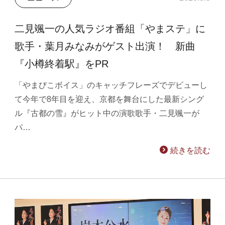
二見颯一の人気ラジオ番組「やまステ」に
歌手・葉月みなみがゲスト出演！ 新曲
『小樽終着駅』をPR
「やまびこボイス」のキャッチフレーズでデビューし
て今年で8年目を迎え、京都を舞台にした最新シング
ル『古都の雪』がヒット中の演歌歌手・二見颯一が
パ…
続きを読む