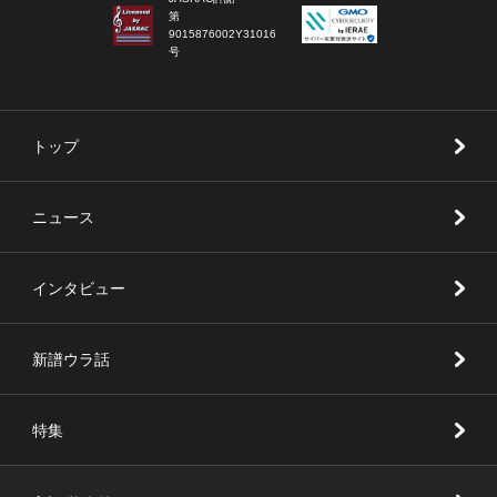
第
9015876002Y31016
号
トップ
ニュース
インタビュー
新譜ウラ話
特集