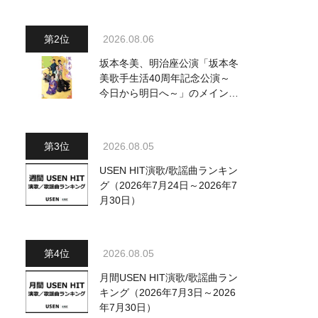
～水前寺清子・市川由紀乃・山
内惠介他、18:00～小椋佳・石
川さゆり他登場！ 各放送回の
2026.08.06
出演者・曲目情報
坂本冬美、明治座公演「坂本冬
美歌手生活40周年記念公演～
今日から明日へ～」のメインビ
ジュアル公開！ 本人コメント
も到着
2026.08.05
USEN HIT演歌/歌謡曲ランキン
グ（2026年7月24日～2026年7
月30日）
2026.08.05
月間USEN HIT演歌/歌謡曲ラン
キング（2026年7月3日～2026
年7月30日）