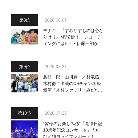
動画も公開
2026.08.07
モナキ、『すみなすものは心な
りけり』MV公開！ レコーデ
ィングにはELT・伊藤一朗がリ
ードギターで参加
2026.07.21
鳥羽一郎・山川豊・木村竜蔵・
木村徹二出演のCSチャンネル
銀河『木村ファミリーみだれ旅
～予定調和はキライです～
２』 7月25日（土）放送回の
収録の模様を密着レポート！
2026.07.27
“皆様のお楽しみ係”「竜徹日記
10周年記念コンサート」うた
びと独自ライブレポート！ 即