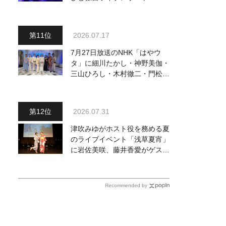
完でごめん。来春はもっと大き
なホールであいましょう！
2026.07.17
7月27日放送のNHK「はやウ
タ」に細川たかし・神野美伽・
三山ひろし・木村徹二・門松み
ゆきら出演決定
2026.07.31
津吹みゆがホスト役を務める夏
のライブイベント「浅草夏宵」
に岩佐美咲、藤井香愛がゲスト
出演、浴衣姿で熱唱！ 岩佐美
咲が出演の1日目の模様をお届
け
Recommended by