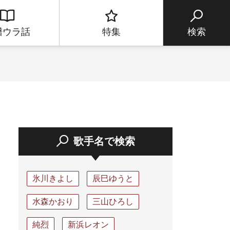
譜ウラ話
特集
検索
歌手名で検索
氷川きよし
辰巳ゆうと
水森かおり
三山ひろし
純烈
新浜レオン