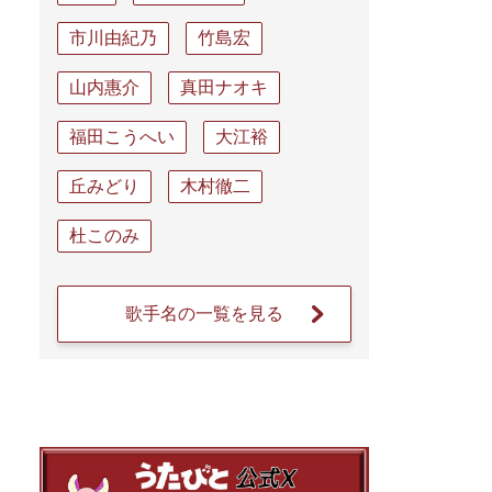
市川由紀乃
竹島宏
山内惠介
真田ナオキ
福田こうへい
大江裕
丘みどり
木村徹二
杜このみ
歌手名の一覧を見る