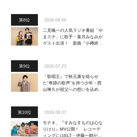
～予定調和はキライです～
2』 8月8日（土）放送回の収
録の模様を密着レポート！
2026.08.05
二見颯一の人気ラジオ番組「や
まステ」に歌手・葉月みなみが
ゲスト出演！ 新曲『小樽終着
駅』をPR
2026.07.23
『歌唱王』で秋元康を唸らせ
た“奇跡の歌声”を持つ少年・西
山琳久が祖父への想いを込めた
『おんじい』で7月22日にデビ
ュー！ 「秋元康さんが総合プ
ロデュースしてくれた、 おじ
2026.08.07
いちゃんとの絆を歌った曲を聴
いてください！」
モナキ、『すみなすものは心な
りけり』MV公開！ レコーデ
ィングにはELT・伊藤一朗がリ