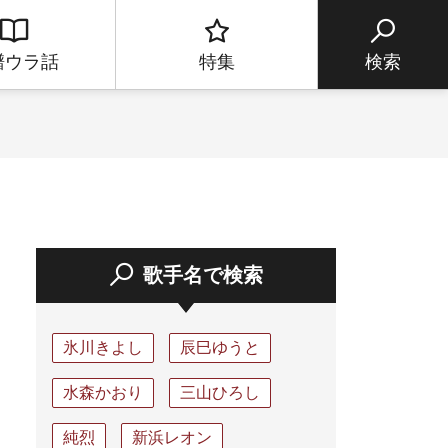
譜ウラ話
特集
検索
歌手名で検索
氷川きよし
辰巳ゆうと
水森かおり
三山ひろし
純烈
新浜レオン