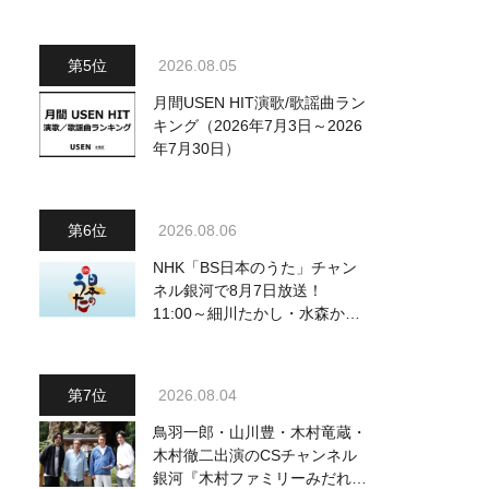
2026.08.05
月間USEN HIT演歌/歌謡曲ラン
キング（2026年7月3日～2026
年7月30日）
2026.08.06
NHK「BS日本のうた」チャン
ネル銀河で8月7日放送！
11:00～細川たかし・水森かお
り他、18:00～ささきいさお・
氷川きよし他登場！ 各放送回
の出演者・曲目情報
2026.08.04
鳥羽一郎・山川豊・木村竜蔵・
木村徹二出演のCSチャンネル
銀河『木村ファミリーみだれ旅