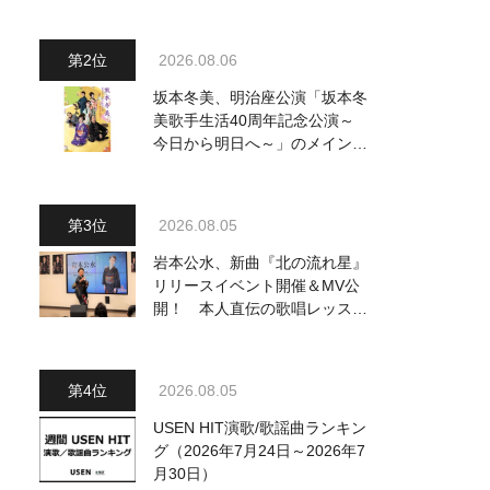
～水前寺清子・市川由紀乃・山
内惠介他、18:00～小椋佳・石
川さゆり他登場！ 各放送回の
2026.08.06
出演者・曲目情報
坂本冬美、明治座公演「坂本冬
美歌手生活40周年記念公演～
今日から明日へ～」のメインビ
ジュアル公開！ 本人コメント
も到着
2026.08.05
岩本公水、新曲『北の流れ星』
リリースイベント開催＆MV公
開！ 本人直伝の歌唱レッスン
動画も公開
2026.08.05
USEN HIT演歌/歌謡曲ランキン
グ（2026年7月24日～2026年7
月30日）