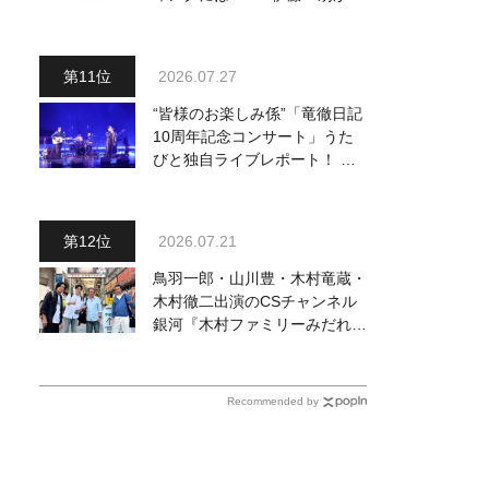
ードギターで参加
2026.07.27
“皆様のお楽しみ係”「竜徹日記
10周年記念コンサート」うた
びと独自ライブレポート！ 即
完でごめん。来春はもっと大き
なホールであいましょう！
2026.07.21
鳥羽一郎・山川豊・木村竜蔵・
木村徹二出演のCSチャンネル
銀河『木村ファミリーみだれ旅
～予定調和はキライです～
２』 7月25日（土）放送回の
収録の模様を密着レポート！
Recommended by