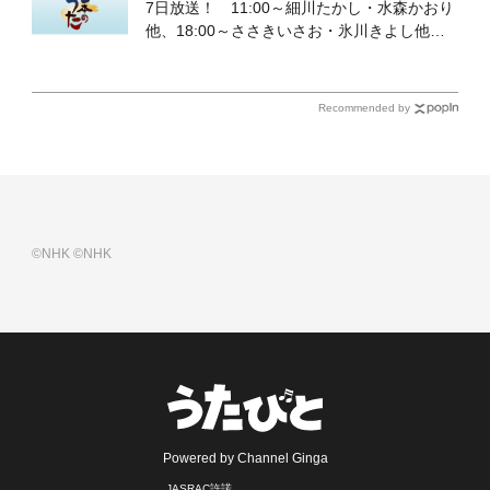
7日放送！ 11:00～細川たかし・水森かおり
他、18:00～ささきいさお・氷川きよし他登
場！ 各放送回の出演者・曲目情報
Recommended by
©NHK
©NHK
Powered by Channel Ginga
JASRAC許諾