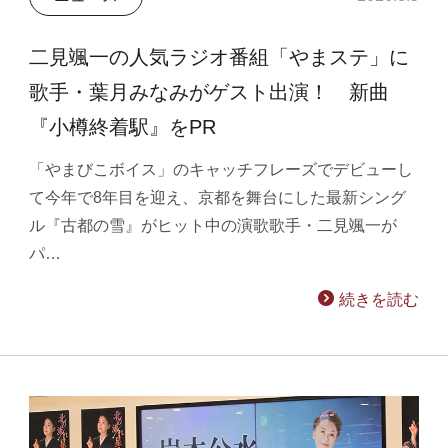
二見颯一の人気ラジオ番組「やまステ」に
歌手・葉月みなみがゲスト出演！ 新曲
『小樽終着駅』をPR
「やまびこボイス」のキャッチフレーズでデビューし
て今年で8年目を迎え、京都を舞台にした最新シング
ル『古都の雪』がヒット中の演歌歌手・二見颯一が
パ…
続きを読む