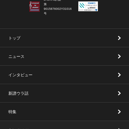
第
9015876002Y31016
号
トップ
ニュース
インタビュー
新譜ウラ話
特集