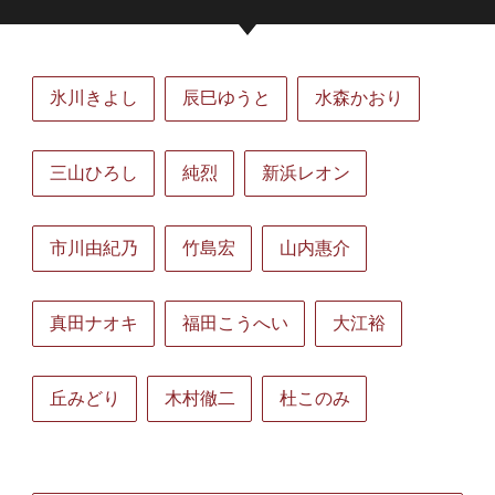
氷川きよし
辰巳ゆうと
水森かおり
三山ひろし
純烈
新浜レオン
市川由紀乃
竹島宏
山内惠介
真田ナオキ
福田こうへい
大江裕
丘みどり
木村徹二
杜このみ