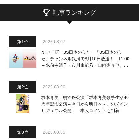
記事ランキング
2026.08.07
NHK「新・BS日本のうた」「BS日本のう
た」チャンネル銀河で8月10日放送！ 11:00
～水前寺清子・市川由紀乃・山内惠介他、
18:00～小椋佳・石川さゆり他登場！ 各放
送回の出演者・曲目情報
2026.08.06
坂本冬美、明治座公演「坂本冬美歌手生活40
周年記念公演～今日から明日へ～」のメイン
ビジュアル公開！ 本人コメントも到着
2026.08.05