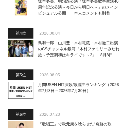
坂本冬美、明治座公演「坂本冬美歌手生活40
周年記念公演～今日から明日へ～」のメイン
ビジュアル公開！ 本人コメントも到着
2026.08.04
鳥羽一郎・山川豊・木村竜蔵・木村徹二出演
のCSチャンネル銀河『木村ファミリーみだれ
旅～予定調和はキライです～2』 8月8日
（土）放送回の収録の模様を密着レポート！
2026.08.05
月間USEN HIT演歌/歌謡曲ランキング（2026
年7月3日～2026年7月30日）
2026.07.23
『歌唱王』で秋元康を唸らせた“奇跡の歌