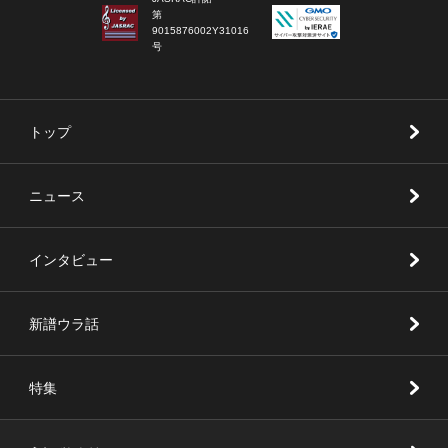
第
9015876002Y31016
号
トップ
ニュース
インタビュー
新譜ウラ話
特集