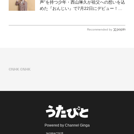
声”を持つ少年・西山琳久が祖父への想いを込
めた『おんじい』で7月22日にデビュー！
「秋元康さんが総合プロデュースしてくれ
た、 おじいちゃんとの絆を歌った曲を聴いて
ください！」
Recommended by
©NHK
©NHK
Powered by Channel Ginga
JASRAC許諾