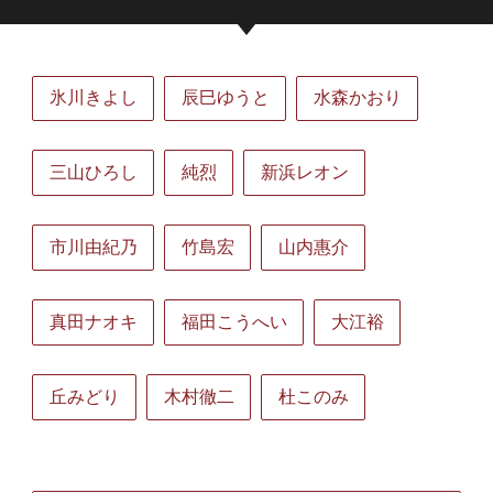
氷川きよし
辰巳ゆうと
水森かおり
三山ひろし
純烈
新浜レオン
市川由紀乃
竹島宏
山内惠介
真田ナオキ
福田こうへい
大江裕
丘みどり
木村徹二
杜このみ