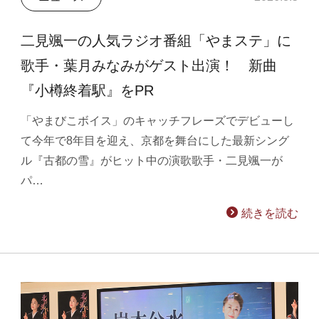
二見颯一の人気ラジオ番組「やまステ」に
歌手・葉月みなみがゲスト出演！ 新曲
『小樽終着駅』をPR
「やまびこボイス」のキャッチフレーズでデビューし
て今年で8年目を迎え、京都を舞台にした最新シング
ル『古都の雪』がヒット中の演歌歌手・二見颯一が
パ…
続きを読む