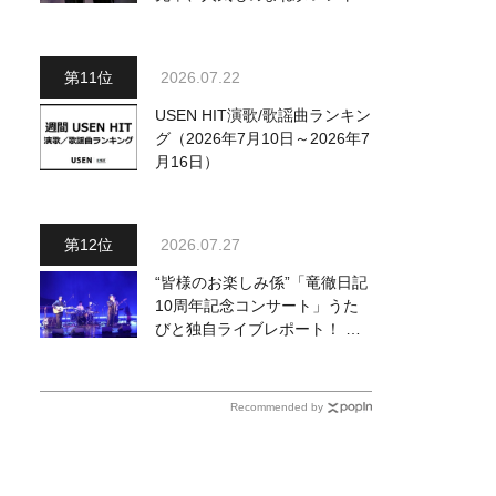
コージー冨田がお祝いに
2026.07.22
USEN HIT演歌/歌謡曲ランキン
グ（2026年7月10日～2026年7
月16日）
2026.07.27
“皆様のお楽しみ係”「竜徹日記
10周年記念コンサート」うた
びと独自ライブレポート！ 即
完でごめん。来春はもっと大き
なホールであいましょう！
Recommended by