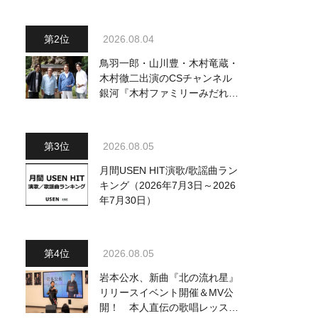
2026.08.04
鳥羽一郎・山川豊・木村竜蔵・
木村徹二出演のCSチャンネル
銀河『木村ファミリーみだれ旅
～予定調和はキライです～
2』 8月8日（土）放送回の収
録の模様を密着レポート！
2026.08.05
月間USEN HIT演歌/歌謡曲ラン
キング（2026年7月3日～2026
年7月30日）
2026.08.05
岩本公水、新曲『北の流れ星』
リリースイベント開催＆MV公
開！ 本人直伝の歌唱レッスン