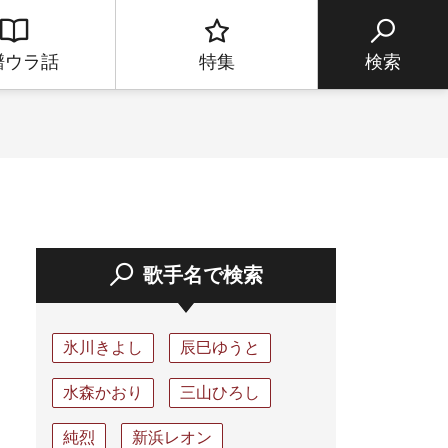
譜ウラ話
特集
検索
歌手名で検索
氷川きよし
辰巳ゆうと
水森かおり
三山ひろし
純烈
新浜レオン