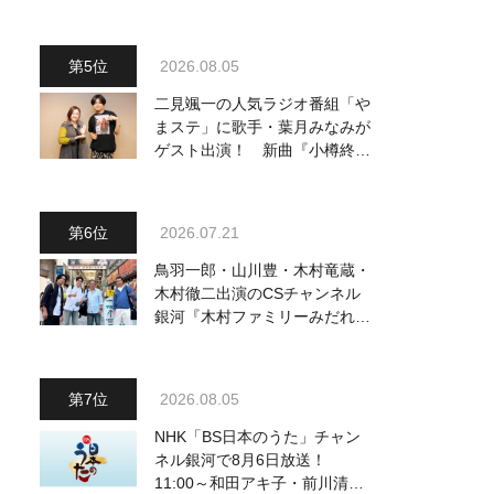
動画も公開
2026.08.05
二見颯一の人気ラジオ番組「や
まステ」に歌手・葉月みなみが
ゲスト出演！ 新曲『小樽終着
駅』をPR
2026.07.21
鳥羽一郎・山川豊・木村竜蔵・
木村徹二出演のCSチャンネル
銀河『木村ファミリーみだれ旅
～予定調和はキライです～
２』 7月25日（土）放送回の
収録の模様を密着レポート！
2026.08.05
NHK「BS日本のうた」チャン
ネル銀河で8月6日放送！
11:00～和田アキ子・前川清