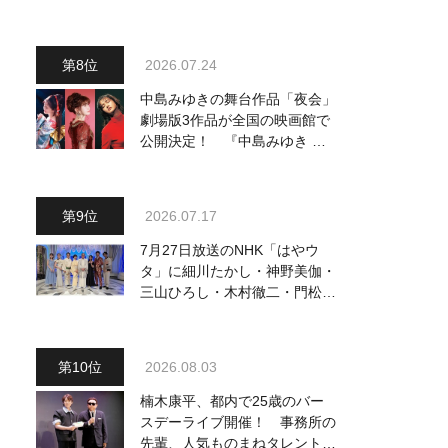
他、18:00～橋幸夫・松平健他
登場！ 各放送回の出演者・曲
目情報
2026.07.24
中島みゆきの舞台作品「夜会」
劇場版3作品が全国の映画館で
公開決定！ 『中島みゆき 劇
場版「夜会」セレクション』と
して2026年12月より上映
2026.07.17
7月27日放送のNHK「はやウ
タ」に細川たかし・神野美伽・
三山ひろし・木村徹二・門松み
ゆきら出演決定
2026.08.03
楠木康平、都内で25歳のバー
スデーライブ開催！ 事務所の
先輩、人気ものまねタレント・