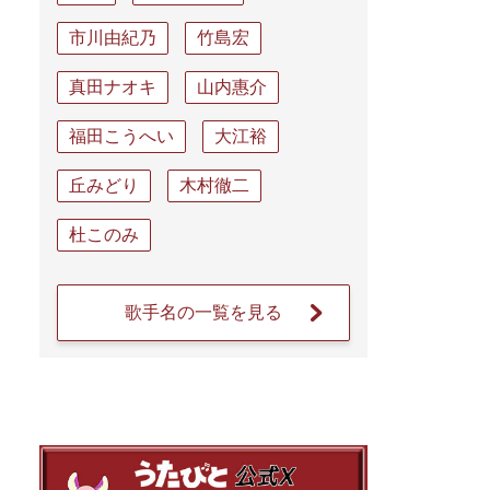
市川由紀乃
竹島宏
真田ナオキ
山内惠介
福田こうへい
大江裕
丘みどり
木村徹二
杜このみ
歌手名の一覧を見る