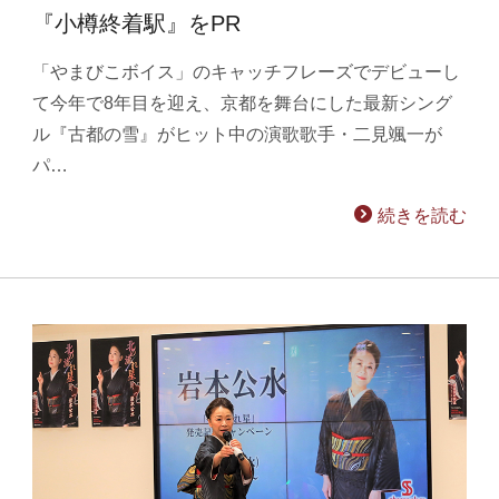
『小樽終着駅』をPR
「やまびこボイス」のキャッチフレーズでデビューし
て今年で8年目を迎え、京都を舞台にした最新シング
ル『古都の雪』がヒット中の演歌歌手・二見颯一が
パ…
続きを読む