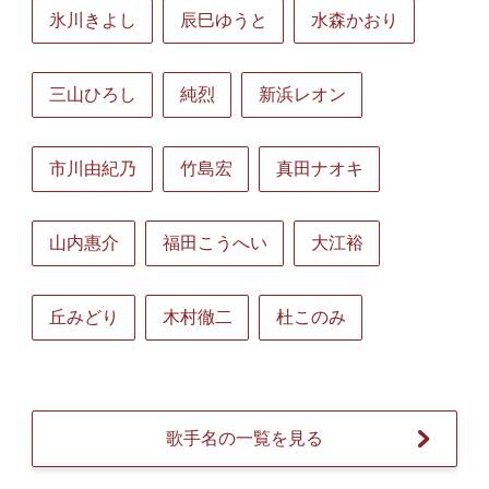
氷川きよし
辰巳ゆうと
水森かおり
三山ひろし
純烈
新浜レオン
市川由紀乃
竹島宏
真田ナオキ
山内惠介
福田こうへい
大江裕
丘みどり
木村徹二
杜このみ
歌手名の一覧を見る