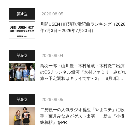
2026.08.05
月間USEN HIT演歌/歌謡曲ランキング（2026
年7月3日～2026年7月30日）
2026.08.04
鳥羽一郎・山川豊・木村竜蔵・木村徹二出演
のCSチャンネル銀河『木村ファミリーみだれ
旅～予定調和はキライです～2』 8月8日
（土）放送回の収録の模様を密着レポート！
2026.08.05
二見颯一の人気ラジオ番組「やまステ」に歌
手・葉月みなみがゲスト出演！ 新曲『小樽
終着駅』をPR