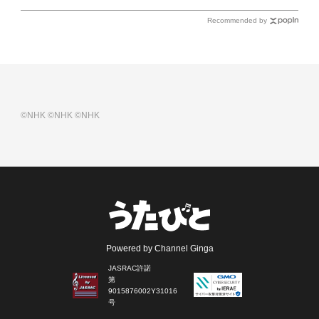
Recommended by
©NHK
©NHK
©NHK
Powered by Channel Ginga
JASRAC許諾
第
9015876002Y31016
号