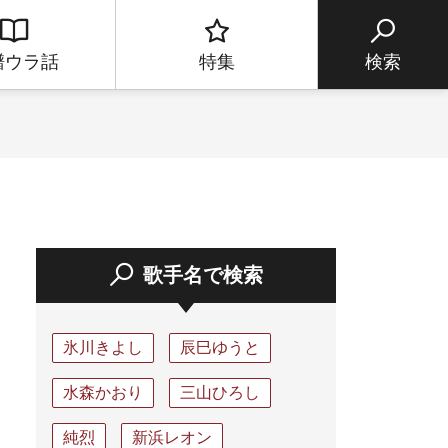
譜ウラ話
特集
検索
歌手名で検索
氷川きよし
辰巳ゆうと
水森かおり
三山ひろし
純烈
新浜レオン