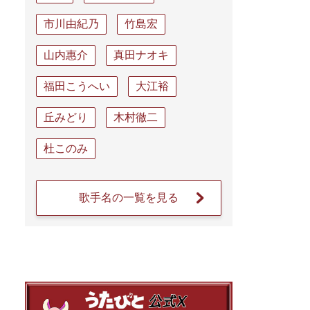
市川由紀乃
竹島宏
山内惠介
真田ナオキ
福田こうへい
大江裕
丘みどり
木村徹二
杜このみ
歌手名の一覧を見る