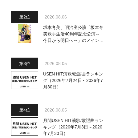
～水前寺清子・市川由紀乃・山
内惠介他、18:00～小椋佳・石
川さゆり他登場！ 各放送回の
2026.08.06
出演者・曲目情報
坂本冬美、明治座公演「坂本冬
美歌手生活40周年記念公演～
今日から明日へ～」のメインビ
ジュアル公開！ 本人コメント
も到着
2026.08.05
USEN HIT演歌/歌謡曲ランキン
グ（2026年7月24日～2026年7
月30日）
2026.08.05
月間USEN HIT演歌/歌謡曲ラン
キング（2026年7月3日～2026
年7月30日）