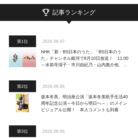
記事ランキング
2026.08.07
NHK「新・BS日本のうた」「BS日本のう
た」チャンネル銀河で8月10日放送！ 11:00
～水前寺清子・市川由紀乃・山内惠介他、
18:00～小椋佳・石川さゆり他登場！ 各放
送回の出演者・曲目情報
2026.08.06
坂本冬美、明治座公演「坂本冬美歌手生活40
周年記念公演～今日から明日へ～」のメイン
ビジュアル公開！ 本人コメントも到着
2026.08.05