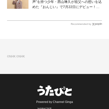
声”を持つ少年・西山琳久が祖父への想いを込
めた『おんじい』で7月22日にデビュー！
「秋元康さんが総合プロデュースしてくれ
た、 おじいちゃんとの絆を歌った曲を聴いて
ください！」
Recommended by
©NHK
©NHK
Powered by Channel Ginga
JASRAC許諾