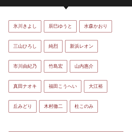
氷川きよし
辰巳ゆうと
水森かおり
三山ひろし
純烈
新浜レオン
市川由紀乃
竹島宏
山内惠介
真田ナオキ
福田こうへい
大江裕
丘みどり
木村徹二
杜このみ