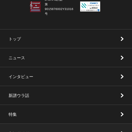
第
9015876002Y31016
号
トップ
ニュース
インタビュー
新譜ウラ話
特集