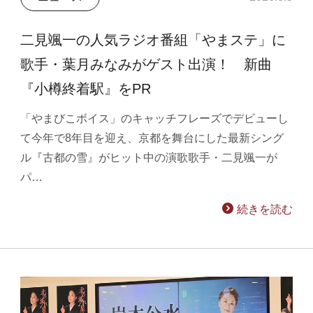
二見颯一の人気ラジオ番組「やまステ」に
歌手・葉月みなみがゲスト出演！ 新曲
『小樽終着駅』をPR
「やまびこボイス」のキャッチフレーズでデビューし
て今年で8年目を迎え、京都を舞台にした最新シング
ル『古都の雪』がヒット中の演歌歌手・二見颯一が
パ…
続きを読む