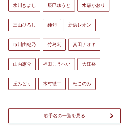
氷川きよし
辰巳ゆうと
水森かおり
三山ひろし
純烈
新浜レオン
市川由紀乃
竹島宏
真田ナオキ
山内惠介
福田こうへい
大江裕
丘みどり
木村徹二
杜このみ
歌手名の一覧を見る