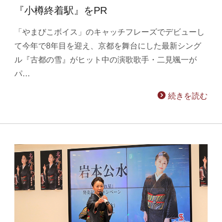
『小樽終着駅』をPR
「やまびこボイス」のキャッチフレーズでデビューし
て今年で8年目を迎え、京都を舞台にした最新シング
ル『古都の雪』がヒット中の演歌歌手・二見颯一が
パ…
続きを読む