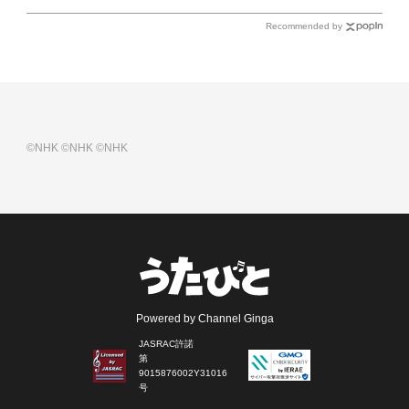
Recommended by
©NHK
©NHK
©NHK
Powered by Channel Ginga
JASRAC許諾
第
9015876002Y31016
号