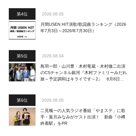
2026.08.05
月間USEN HIT演歌/歌謡曲ランキング（2026
年7月3日～2026年7月30日）
2026.08.04
鳥羽一郎・山川豊・木村竜蔵・木村徹二出演
のCSチャンネル銀河『木村ファミリーみだれ
旅～予定調和はキライです～2』 8月8日
（土）放送回の収録の模様を密着レポート！
2026.08.05
二見颯一の人気ラジオ番組「やまステ」に歌
手・葉月みなみがゲスト出演！ 新曲『小樽
終着駅』をPR