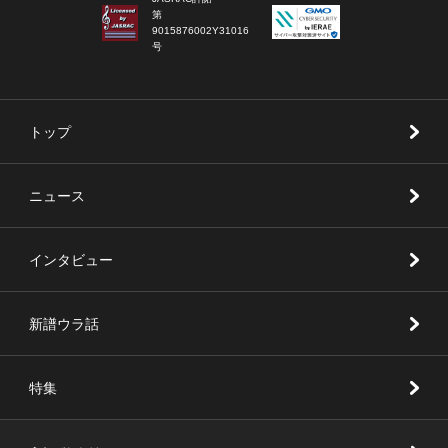
第
9015876002Y31016
号
トップ
ニュース
インタビュー
新譜ウラ話
特集