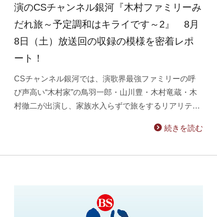
演のCSチャンネル銀河『木村ファミリーみ
だれ旅～予定調和はキライです～2』 8月
8日（土）放送回の収録の模様を密着レポ
ート！
CSチャンネル銀河では、演歌界最強ファミリーの呼
び声高い“木村家”の鳥羽一郎・山川豊・木村竜蔵・木
村徹二が出演し、家族水入らずで旅をするリアリテ…
続きを読む