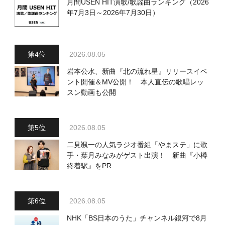
月間USEN HIT演歌/歌謡曲ランキング（2026
年7月3日～2026年7月30日）
2026.08.05
岩本公水、新曲『北の流れ星』リリースイベ
ント開催＆MV公開！ 本人直伝の歌唱レッ
スン動画も公開
2026.08.05
二見颯一の人気ラジオ番組「やまステ」に歌
手・葉月みなみがゲスト出演！ 新曲『小樽
終着駅』をPR
2026.08.05
NHK「BS日本のうた」チャンネル銀河で8月