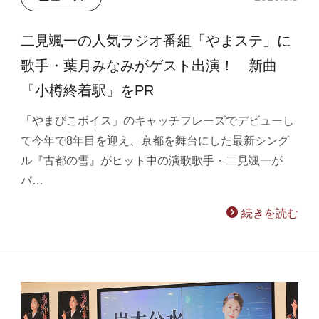
二見颯一の人気ラジオ番組「やまステ」に
歌手・葉月みなみがゲスト出演！ 新曲
『小樽終着駅』をPR
「やまびこボイス」のキャッチフレーズでデビューし
て今年で8年目を迎え、京都を舞台にした最新シング
ル『古都の雪』がヒット中の演歌歌手・二見颯一が
パ…
続きを読む