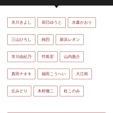
氷川きよし
辰巳ゆうと
水森かおり
三山ひろし
純烈
新浜レオン
市川由紀乃
竹島宏
山内惠介
真田ナオキ
福田こうへい
大江裕
丘みどり
木村徹二
杜このみ