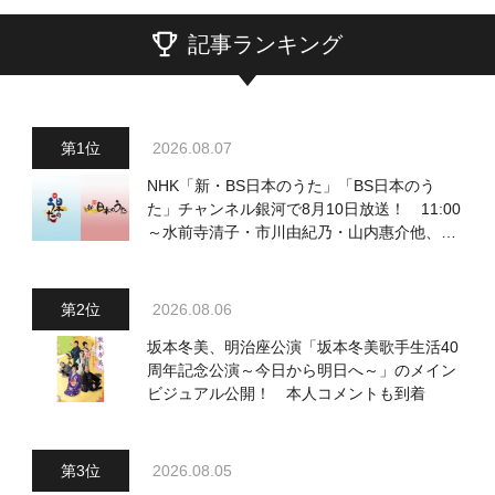
記事ランキング
2026.08.07
NHK「新・BS日本のうた」「BS日本のう
た」チャンネル銀河で8月10日放送！ 11:00
～水前寺清子・市川由紀乃・山内惠介他、
18:00～小椋佳・石川さゆり他登場！ 各放
送回の出演者・曲目情報
2026.08.06
坂本冬美、明治座公演「坂本冬美歌手生活40
周年記念公演～今日から明日へ～」のメイン
ビジュアル公開！ 本人コメントも到着
2026.08.05