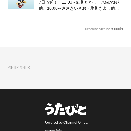
7日放送！ 11:00～細川たかし・水森かおり
他、18:00～ささきいさお・氷川きよし他登
場！ 各放送回の出演者・曲目情報
Recommended by
©NHK
©NHK
Powered by Channel Ginga
JASRAC許諾