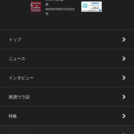
第
9015876002Y31016
号
トップ
ニュース
インタビュー
新譜ウラ話
特集