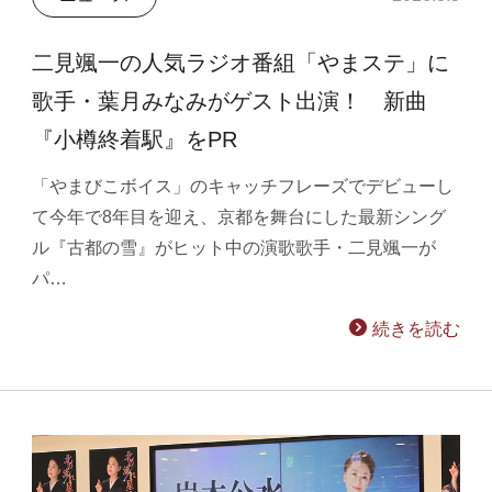
二見颯一の人気ラジオ番組「やまステ」に
歌手・葉月みなみがゲスト出演！ 新曲
『小樽終着駅』をPR
「やまびこボイス」のキャッチフレーズでデビューし
て今年で8年目を迎え、京都を舞台にした最新シング
ル『古都の雪』がヒット中の演歌歌手・二見颯一が
パ…
続きを読む