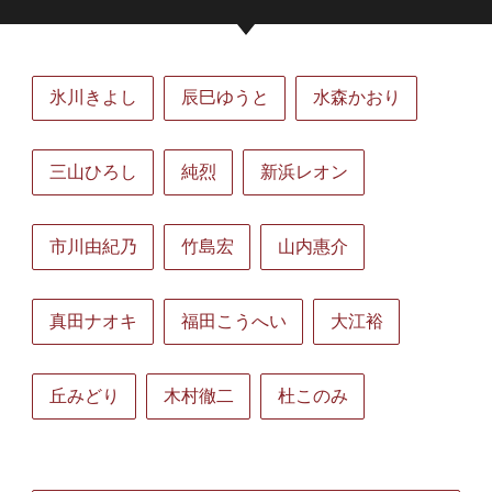
氷川きよし
辰巳ゆうと
水森かおり
三山ひろし
純烈
新浜レオン
市川由紀乃
竹島宏
山内惠介
真田ナオキ
福田こうへい
大江裕
丘みどり
木村徹二
杜このみ