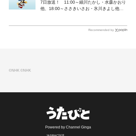
7日放送！ 11:00～細川たかし・水森かおり
他、18:00～ささきいさお・氷川きよし他登
場！ 各放送回の出演者・曲目情報
Recommended by
©NHK
©NHK
Powered by Channel Ginga
JASRAC許諾