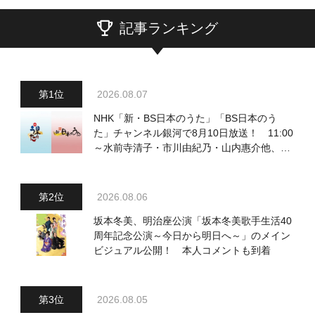
記事ランキング
2026.08.07
NHK「新・BS日本のうた」「BS日本のう
た」チャンネル銀河で8月10日放送！ 11:00
～水前寺清子・市川由紀乃・山内惠介他、
18:00～小椋佳・石川さゆり他登場！ 各放
送回の出演者・曲目情報
2026.08.06
坂本冬美、明治座公演「坂本冬美歌手生活40
周年記念公演～今日から明日へ～」のメイン
ビジュアル公開！ 本人コメントも到着
2026.08.05