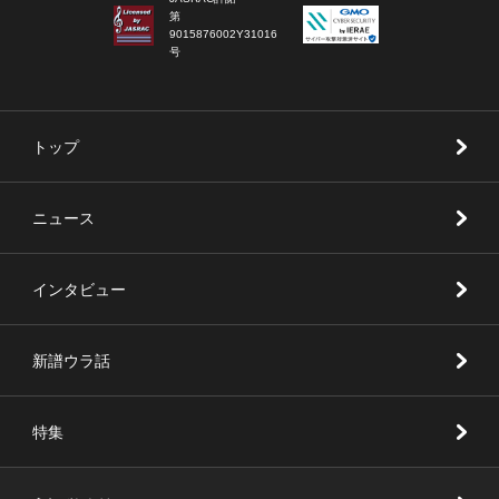
第
9015876002Y31016
号
トップ
ニュース
インタビュー
新譜ウラ話
特集