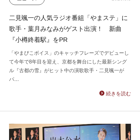
二見颯一の人気ラジオ番組「やまステ」に
歌手・葉月みなみがゲスト出演！ 新曲
『小樽終着駅』をPR
「やまびこボイス」のキャッチフレーズでデビューし
て今年で8年目を迎え、京都を舞台にした最新シング
ル『古都の雪』がヒット中の演歌歌手・二見颯一が
パ…
続きを読む