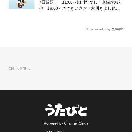
7日放送！ 11:00～細川たかし・水森かおり
他、18:00～ささきいさお・氷川きよし他登
場！ 各放送回の出演者・曲目情報
Recommended by
©NHK
©NHK
Powered by Channel Ginga
JASRAC許諾