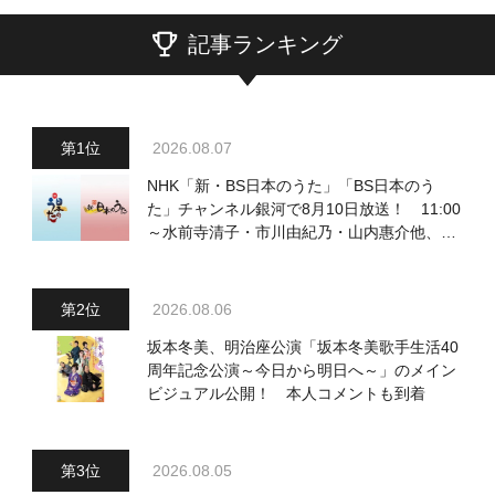
記事ランキング
2026.08.07
NHK「新・BS日本のうた」「BS日本のう
た」チャンネル銀河で8月10日放送！ 11:00
～水前寺清子・市川由紀乃・山内惠介他、
18:00～小椋佳・石川さゆり他登場！ 各放
送回の出演者・曲目情報
2026.08.06
坂本冬美、明治座公演「坂本冬美歌手生活40
周年記念公演～今日から明日へ～」のメイン
ビジュアル公開！ 本人コメントも到着
2026.08.05