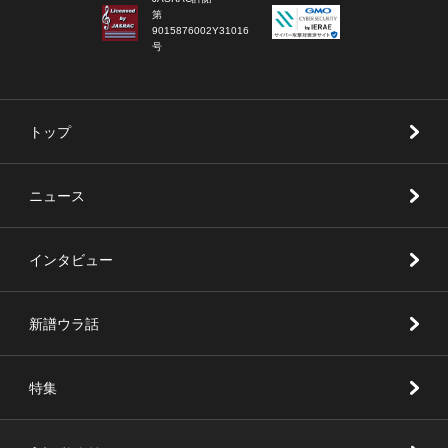
第
9015876002Y31016
号
トップ
ニュース
インタビュー
新譜ウラ話
特集