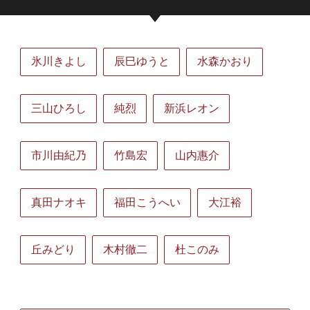
氷川きよし
辰巳ゆうと
水森かおり
三山ひろし
純烈
新浜レオン
市川由紀乃
竹島宏
山内惠介
真田ナオキ
福田こうへい
大江裕
丘みどり
木村徹二
杜このみ