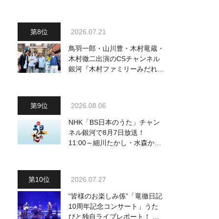
ードギターで参加
2026.07.21
鳥羽一郎・山川豊・木村竜蔵・
木村徹二出演のCSチャンネル
銀河『木村ファミリーみだれ旅
～予定調和はキライです～
２』 7月25日（土）放送回の
収録の模様を密着レポート！
2026.08.06
NHK「BS日本のうた」チャン
ネル銀河で8月7日放送！
11:00～細川たかし・水森かお
り他、18:00～ささきいさお・
氷川きよし他登場！ 各放送回
の出演者・曲目情報
2026.07.27
“皆様のお楽しみ係”「竜徹日記
10周年記念コンサート」うた
びと独自ライブレポート！ 即