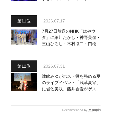
完でごめん。来春はもっと大き
なホールであいましょう！
2026.07.17
7月27日放送のNHK「はやウ
タ」に細川たかし・神野美伽・
三山ひろし・木村徹二・門松み
ゆきら出演決定
2026.07.31
津吹みゆがホスト役を務める夏
のライブイベント「浅草夏宵」
に岩佐美咲、藤井香愛がゲスト
出演、浴衣姿で熱唱！ 岩佐美
咲が出演の1日目の模様をお届
け
Recommended by