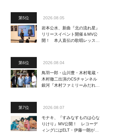
2026.08.05
岩本公水、新曲『北の流れ星』
リリースイベント開催＆MV公
開！ 本人直伝の歌唱レッスン
動画も公開
2026.08.04
鳥羽一郎・山川豊・木村竜蔵・
木村徹二出演のCSチャンネル
銀河『木村ファミリーみだれ旅
～予定調和はキライです～
2』 8月8日（土）放送回の収
録の模様を密着レポート！
2026.08.07
モナキ、『すみなすものは心な
りけり』MV公開！ レコーデ
ィングにはELT・伊藤一朗がリ