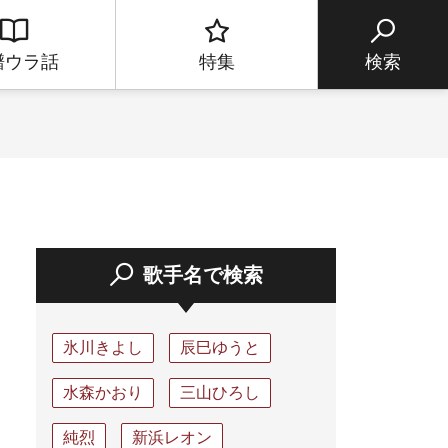
譜ウラ話
特集
検索
歌手名で検索
氷川きよし
辰巳ゆうと
水森かおり
三山ひろし
純烈
新浜レオン