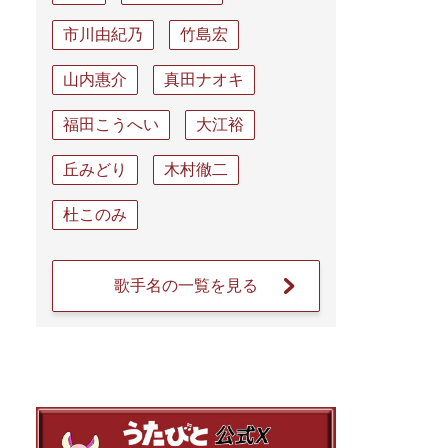
市川由紀乃
竹島宏
山内惠介
真田ナオキ
福田こうへい
大江裕
丘みどり
木村徹二
杜このみ
歌手名の一覧を見る