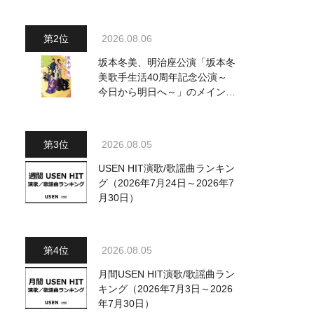
～水前寺清子・市川由紀乃・山
内惠介他、18:00～小椋佳・石
川さゆり他登場！ 各放送回の
2026.08.06
出演者・曲目情報
坂本冬美、明治座公演「坂本冬
美歌手生活40周年記念公演～
今日から明日へ～」のメインビ
ジュアル公開！ 本人コメント
も到着
2026.08.05
USEN HIT演歌/歌謡曲ランキン
グ（2026年7月24日～2026年7
月30日）
2026.08.05
月間USEN HIT演歌/歌謡曲ラン
キング（2026年7月3日～2026
年7月30日）