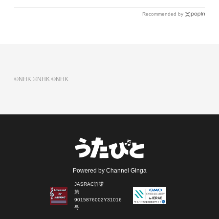
Recommended by
©NHK
©NHK
©NHK
Powered by Channel Ginga
JASRAC許諾
第
9015876002Y31016
号