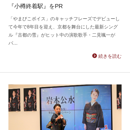
『小樽終着駅』をPR
「やまびこボイス」のキャッチフレーズでデビューし
て今年で8年目を迎え、京都を舞台にした最新シング
ル『古都の雪』がヒット中の演歌歌手・二見颯一が
パ…
続きを読む