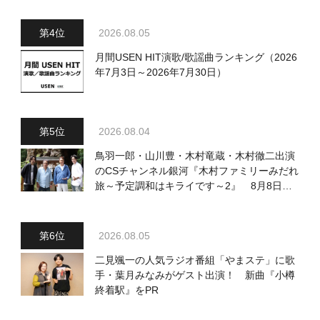
2026.08.05
月間USEN HIT演歌/歌謡曲ランキング（2026
年7月3日～2026年7月30日）
2026.08.04
鳥羽一郎・山川豊・木村竜蔵・木村徹二出演
のCSチャンネル銀河『木村ファミリーみだれ
旅～予定調和はキライです～2』 8月8日
（土）放送回の収録の模様を密着レポート！
2026.08.05
二見颯一の人気ラジオ番組「やまステ」に歌
手・葉月みなみがゲスト出演！ 新曲『小樽
終着駅』をPR