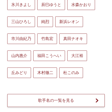
氷川きよし
辰巳ゆうと
水森かおり
三山ひろし
純烈
新浜レオン
市川由紀乃
竹島宏
真田ナオキ
山内惠介
福田こうへい
大江裕
丘みどり
木村徹二
杜このみ
歌手名の一覧を見る