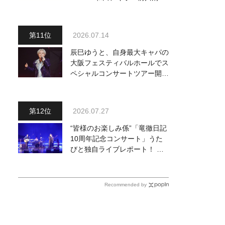
他、18:00～橋幸夫・松平健他
登場！ 各放送回の出演者・曲
目情報
2026.07.14
辰巳ゆうと、自身最大キャパの
大阪フェスティバルホールでス
ペシャルコンサートツアー開
催！ チケットは完売＆円広志
が応援に、11月17日に同ホー
ルで追加公演が決定
2026.07.27
“皆様のお楽しみ係”「竜徹日記
10周年記念コンサート」うた
びと独自ライブレポート！ 即
完でごめん。来春はもっと大き
なホールであいましょう！
Recommended by