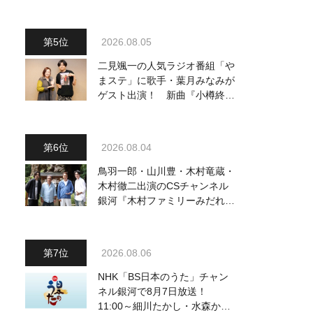
2026.08.05
二見颯一の人気ラジオ番組「や
まステ」に歌手・葉月みなみが
ゲスト出演！ 新曲『小樽終着
駅』をPR
2026.08.04
鳥羽一郎・山川豊・木村竜蔵・
木村徹二出演のCSチャンネル
銀河『木村ファミリーみだれ旅
～予定調和はキライです～
2』 8月8日（土）放送回の収
録の模様を密着レポート！
2026.08.06
NHK「BS日本のうた」チャン
ネル銀河で8月7日放送！
11:00～細川たかし・水森かお