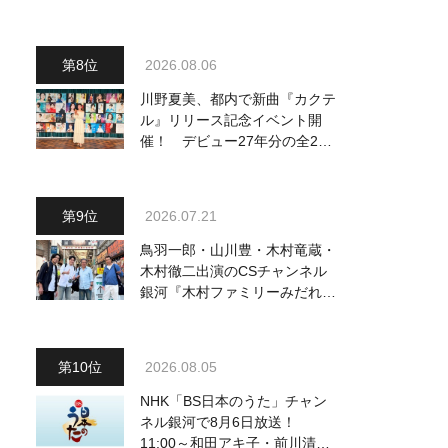
り他、18:00～ささきいさお・
氷川きよし他登場！ 各放送回
の出演者・曲目情報
2026.08.06
川野夏美、都内で新曲『カクテ
ル』リリース記念イベント開
催！ デビュー27年分の全280
曲を一挙配信解禁
2026.07.21
鳥羽一郎・山川豊・木村竜蔵・
木村徹二出演のCSチャンネル
銀河『木村ファミリーみだれ旅
～予定調和はキライです～
２』 7月25日（土）放送回の
収録の模様を密着レポート！
2026.08.05
NHK「BS日本のうた」チャン
ネル銀河で8月6日放送！
11:00～和田アキ子・前川清