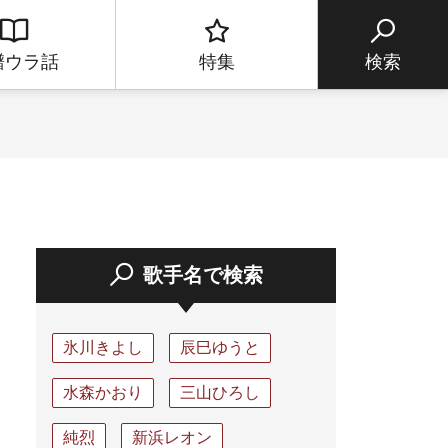
譜ウラ話
特集
検索
歌手名で検索
氷川きよし
辰巳ゆうと
水森かおり
三山ひろし
純烈
新浜レオン