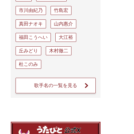
市川由紀乃
竹島宏
真田ナオキ
山内惠介
福田こうへい
大江裕
丘みどり
木村徹二
杜このみ
歌手名の一覧を見る