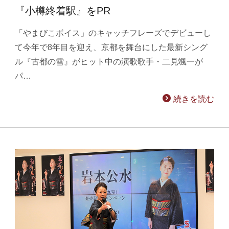
『小樽終着駅』をPR
「やまびこボイス」のキャッチフレーズでデビューし
て今年で8年目を迎え、京都を舞台にした最新シング
ル『古都の雪』がヒット中の演歌歌手・二見颯一が
パ…
続きを読む