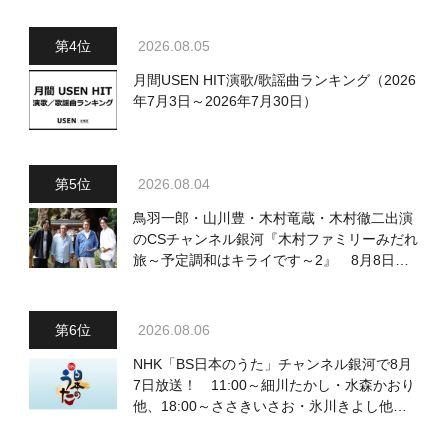
2026.08.05
月間USEN HIT演歌/歌謡曲ランキング（2026
年7月3日～2026年7月30日）
2026.08.04
鳥羽一郎・山川豊・木村竜蔵・木村徹二出演
のCSチャンネル銀河『木村ファミリーみだれ
旅～予定調和はキライです～2』 8月8日
（土）放送回の収録の模様を密着レポート！
2026.08.06
NHK「BS日本のうた」チャンネル銀河で8月
7日放送！ 11:00～細川たかし・水森かおり
他、18:00～ささきいさお・氷川きよし他登
場！ 各放送回の出演者・曲目情報