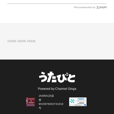
Recommended by
©NHK
©NHK
©NHK
Powered by Channel Ginga
JASRAC許諾
第
9015876002Y31016
号