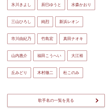
氷川きよし
辰巳ゆうと
水森かおり
三山ひろし
純烈
新浜レオン
市川由紀乃
竹島宏
真田ナオキ
山内惠介
福田こうへい
大江裕
丘みどり
木村徹二
杜このみ
歌手名の一覧を見る