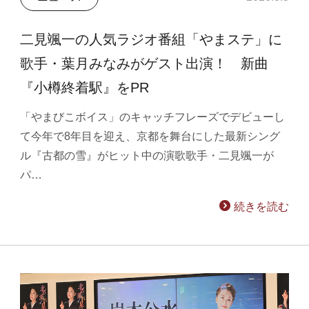
二見颯一の人気ラジオ番組「やまステ」に
歌手・葉月みなみがゲスト出演！ 新曲
『小樽終着駅』をPR
「やまびこボイス」のキャッチフレーズでデビューし
て今年で8年目を迎え、京都を舞台にした最新シング
ル『古都の雪』がヒット中の演歌歌手・二見颯一が
パ…
続きを読む