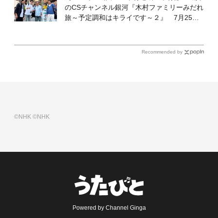
のCSチャンネル銀河『木村ファミリーみだれ
旅～予定調和はキライです～２』 7月25日
（土）放送回の収録の模様を密着レポート！
Recommended by
©NHK
©NHK
Powered by Channel Ginga