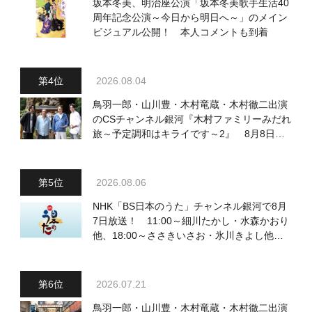
坂本冬美、明治座公演「坂本冬美歌手生活40
周年記念公演～今日から明日へ～」のメイン
ビジュアル公開！ 本人コメントも到着
2026.08.04
鳥羽一郎・山川豊・木村竜蔵・木村徹二出演
のCSチャンネル銀河『木村ファミリーみだれ
旅～予定調和はキライです～2』 8月8日
（土）放送回の収録の模様を密着レポート！
2026.08.06
NHK「BS日本のうた」チャンネル銀河で8月
7日放送！ 11:00～細川たかし・水森かおり
他、18:00～ささきいさお・氷川きよし他登
場！ 各放送回の出演者・曲目情報
2026.07.21
鳥羽一郎・山川豊・木村竜蔵・木村徹二出演