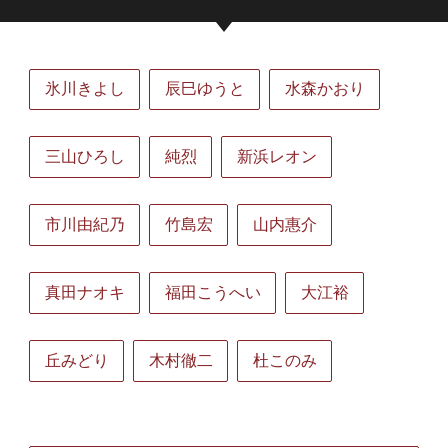
氷川きよし
辰巳ゆうと
水森かおり
三山ひろし
純烈
新浜レオン
市川由紀乃
竹島宏
山内惠介
真田ナオキ
福田こうへい
大江裕
丘みどり
木村徹二
杜このみ