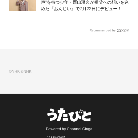
声”を持つ少年・西山琳久が祖父への想いを込
めた『おんじい』で7月22日にデビュー！
「秋元康さんが総合プロデュースしてくれ
た、 おじいちゃんとの絆を歌った曲を聴いて
ください！」
Recommended by
©NHK
©NHK
Powered by Channel Ginga
JASRAC許諾