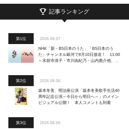
記事ランキング
2026.08.07
NHK「新・BS日本のうた」「BS日本のう
た」チャンネル銀河で8月10日放送！ 11:00
～水前寺清子・市川由紀乃・山内惠介他、
18:00～小椋佳・石川さゆり他登場！ 各放
送回の出演者・曲目情報
2026.08.06
坂本冬美、明治座公演「坂本冬美歌手生活40
周年記念公演～今日から明日へ～」のメイン
ビジュアル公開！ 本人コメントも到着
2026.08.05