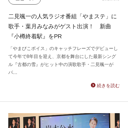
二見颯一の人気ラジオ番組「やまステ」に
歌手・葉月みなみがゲスト出演！ 新曲
『小樽終着駅』をPR
「やまびこボイス」のキャッチフレーズでデビューし
て今年で8年目を迎え、京都を舞台にした最新シング
ル『古都の雪』がヒット中の演歌歌手・二見颯一が
パ…
続きを読む