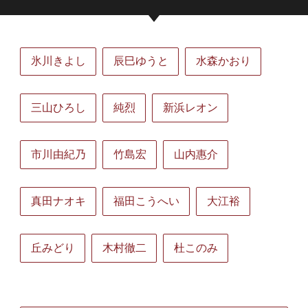
氷川きよし
辰巳ゆうと
水森かおり
三山ひろし
純烈
新浜レオン
市川由紀乃
竹島宏
山内惠介
真田ナオキ
福田こうへい
大江裕
丘みどり
木村徹二
杜このみ