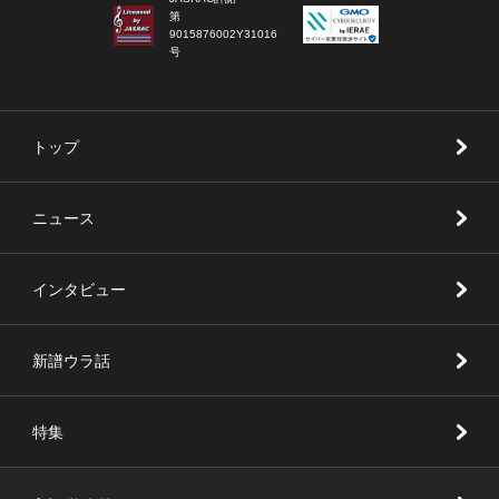
第
9015876002Y31016
号
トップ
ニュース
インタビュー
新譜ウラ話
特集