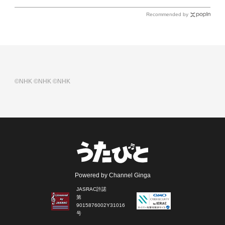
Recommended by
©NHK
©NHK
©NHK
Powered by Channel Ginga
JASRAC許諾
第
9015876002Y31016
号