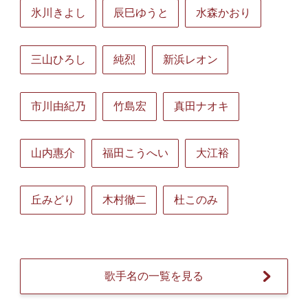
氷川きよし
辰巳ゆうと
水森かおり
三山ひろし
純烈
新浜レオン
市川由紀乃
竹島宏
真田ナオキ
山内惠介
福田こうへい
大江裕
丘みどり
木村徹二
杜このみ
歌手名の一覧を見る