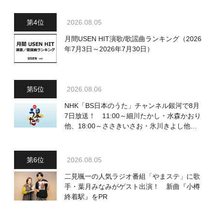
2026.08.05
月間USEN HIT演歌/歌謡曲ランキング（2026
年7月3日～2026年7月30日）
2026.08.06
NHK「BS日本のうた」チャンネル銀河で8月
7日放送！ 11:00～細川たかし・水森かおり
他、18:00～ささきいさお・氷川きよし他登
場！ 各放送回の出演者・曲目情報
2026.08.05
二見颯一の人気ラジオ番組「やまステ」に歌
手・葉月みなみがゲスト出演！ 新曲『小樽
終着駅』をPR