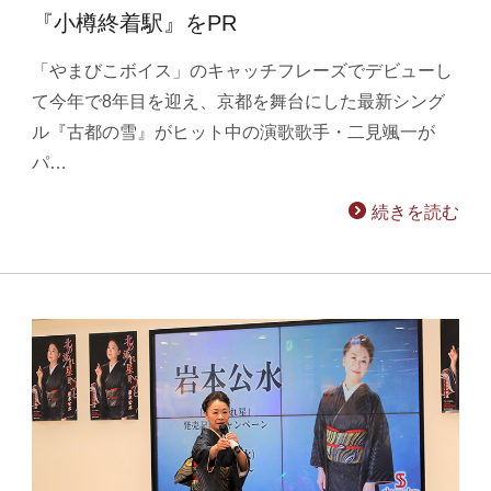
『小樽終着駅』をPR
「やまびこボイス」のキャッチフレーズでデビューし
て今年で8年目を迎え、京都を舞台にした最新シング
ル『古都の雪』がヒット中の演歌歌手・二見颯一が
パ…
続きを読む