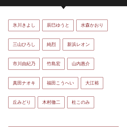
氷川きよし
辰巳ゆうと
水森かおり
三山ひろし
純烈
新浜レオン
市川由紀乃
竹島宏
山内惠介
真田ナオキ
福田こうへい
大江裕
丘みどり
木村徹二
杜このみ