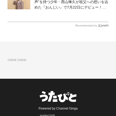
声”を持つ少年・西山琳久が祖父への想いを込
めた『おんじい』で7月22日にデビュー！
「秋元康さんが総合プロデュースしてくれ
た、 おじいちゃんとの絆を歌った曲を聴いて
ください！」
Recommended by
©NHK
©NHK
Powered by Channel Ginga
JASRAC許諾