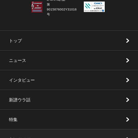
第
9015876002Y31016
号
トップ
ニュース
インタビュー
新譜ウラ話
特集