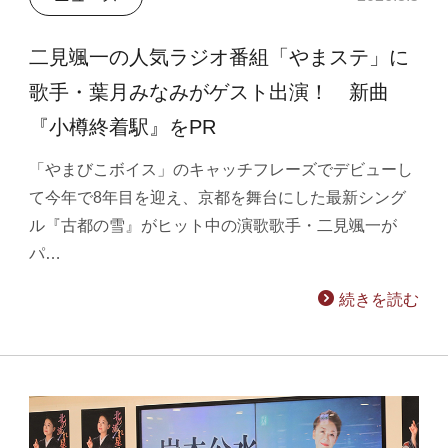
二見颯一の人気ラジオ番組「やまステ」に
歌手・葉月みなみがゲスト出演！ 新曲
『小樽終着駅』をPR
「やまびこボイス」のキャッチフレーズでデビューし
て今年で8年目を迎え、京都を舞台にした最新シング
ル『古都の雪』がヒット中の演歌歌手・二見颯一が
パ…
続きを読む