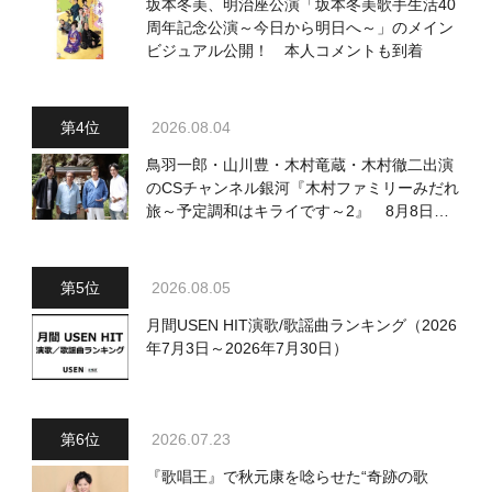
坂本冬美、明治座公演「坂本冬美歌手生活40
周年記念公演～今日から明日へ～」のメイン
ビジュアル公開！ 本人コメントも到着
2026.08.04
鳥羽一郎・山川豊・木村竜蔵・木村徹二出演
のCSチャンネル銀河『木村ファミリーみだれ
旅～予定調和はキライです～2』 8月8日
（土）放送回の収録の模様を密着レポート！
2026.08.05
月間USEN HIT演歌/歌謡曲ランキング（2026
年7月3日～2026年7月30日）
2026.07.23
『歌唱王』で秋元康を唸らせた“奇跡の歌