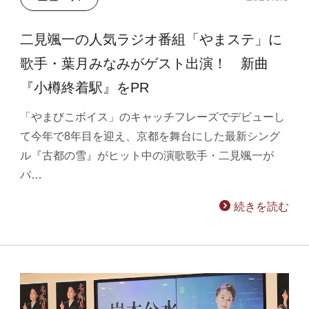
二見颯一の人気ラジオ番組「やまステ」に
歌手・葉月みなみがゲスト出演！ 新曲
『小樽終着駅』をPR
「やまびこボイス」のキャッチフレーズでデビューし
て今年で8年目を迎え、京都を舞台にした最新シング
ル『古都の雪』がヒット中の演歌歌手・二見颯一が
パ…
続きを読む