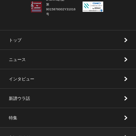
第
9015876002Y31016
号
トップ
ニュース
インタビュー
新譜ウラ話
特集