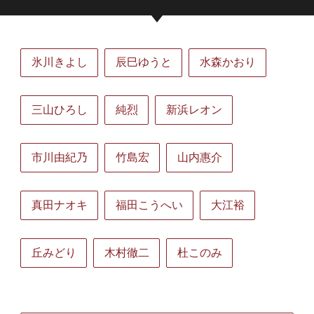
氷川きよし
辰巳ゆうと
水森かおり
三山ひろし
純烈
新浜レオン
市川由紀乃
竹島宏
山内惠介
真田ナオキ
福田こうへい
大江裕
丘みどり
木村徹二
杜このみ