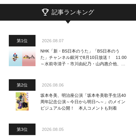
記事ランキング
2026.08.07
NHK「新・BS日本のうた」「BS日本のう
た」チャンネル銀河で8月10日放送！ 11:00
～水前寺清子・市川由紀乃・山内惠介他、
18:00～小椋佳・石川さゆり他登場！ 各放
送回の出演者・曲目情報
2026.08.06
坂本冬美、明治座公演「坂本冬美歌手生活40
周年記念公演～今日から明日へ～」のメイン
ビジュアル公開！ 本人コメントも到着
2026.08.05