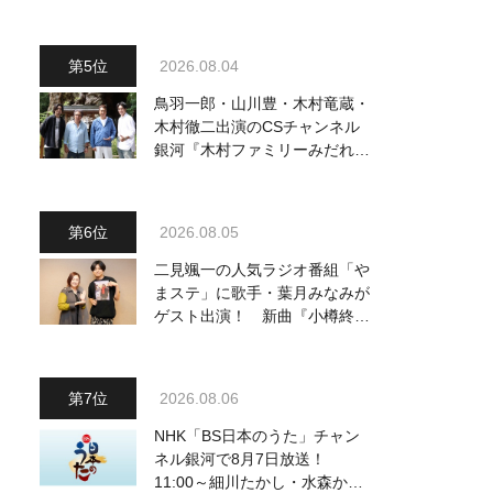
2026.08.04
鳥羽一郎・山川豊・木村竜蔵・
木村徹二出演のCSチャンネル
銀河『木村ファミリーみだれ旅
～予定調和はキライです～
2』 8月8日（土）放送回の収
録の模様を密着レポート！
2026.08.05
二見颯一の人気ラジオ番組「や
まステ」に歌手・葉月みなみが
ゲスト出演！ 新曲『小樽終着
駅』をPR
2026.08.06
NHK「BS日本のうた」チャン
ネル銀河で8月7日放送！
11:00～細川たかし・水森かお