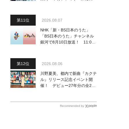
～予定調和はキライです～
２』 7月25日（土）放送回の
収録の模様を密着レポート！
2026.08.07
NHK「新・BS日本のうた」
「BS日本のうた」チャンネル
銀河で8月10日放送！ 11:00
～水前寺清子・市川由紀乃・山
内惠介他、18:00～小椋佳・石
川さゆり他登場！ 各放送回の
2026.08.06
出演者・曲目情報
川野夏美、都内で新曲『カクテ
ル』リリース記念イベント開
催！ デビュー27年分の全280
曲を一挙配信解禁
Recommended by