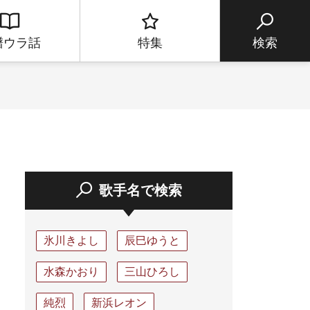
譜ウラ話
特集
検索
歌手名で検索
氷川きよし
辰巳ゆうと
水森かおり
三山ひろし
純烈
新浜レオン