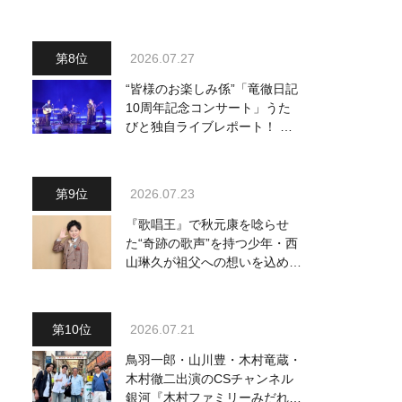
り他、18:00～ささきいさお・
氷川きよし他登場！ 各放送回
の出演者・曲目情報
2026.07.27
“皆様のお楽しみ係”「竜徹日記
10周年記念コンサート」うた
びと独自ライブレポート！ 即
完でごめん。来春はもっと大き
なホールであいましょう！
2026.07.23
『歌唱王』で秋元康を唸らせ
た“奇跡の歌声”を持つ少年・西
山琳久が祖父への想いを込めた
『おんじい』で7月22日にデビ
ュー！ 「秋元康さんが総合プ
ロデュースしてくれた、 おじ
2026.07.21
いちゃんとの絆を歌った曲を聴
いてください！」
鳥羽一郎・山川豊・木村竜蔵・
木村徹二出演のCSチャンネル
銀河『木村ファミリーみだれ旅