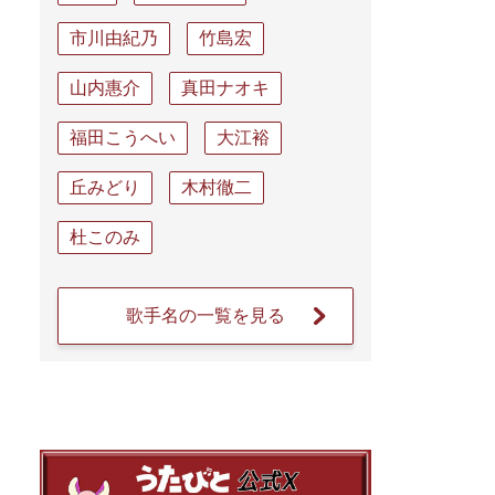
市川由紀乃
竹島宏
山内惠介
真田ナオキ
福田こうへい
大江裕
丘みどり
木村徹二
杜このみ
歌手名の一覧を見る