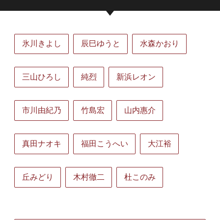
氷川きよし
辰巳ゆうと
水森かおり
三山ひろし
純烈
新浜レオン
市川由紀乃
竹島宏
山内惠介
真田ナオキ
福田こうへい
大江裕
丘みどり
木村徹二
杜このみ