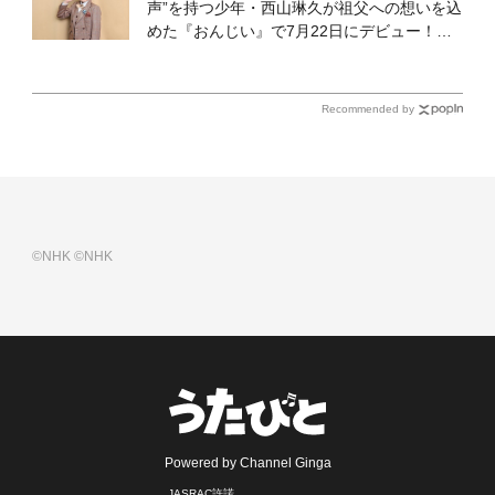
声”を持つ少年・西山琳久が祖父への想いを込
めた『おんじい』で7月22日にデビュー！
「秋元康さんが総合プロデュースしてくれ
た、 おじいちゃんとの絆を歌った曲を聴いて
ください！」
Recommended by
©NHK
©NHK
Powered by Channel Ginga
JASRAC許諾