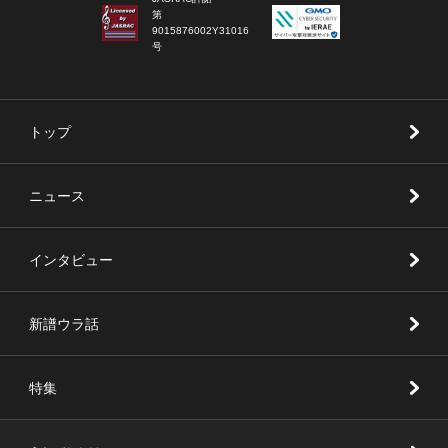
第
9015876002Y31016
号
トップ
ニュース
インタビュー
新譜ウラ話
特集