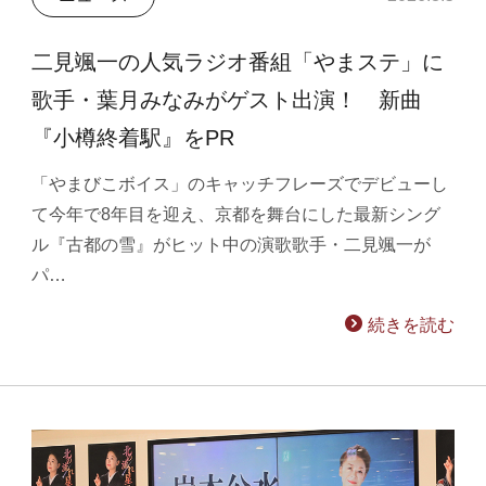
二見颯一の人気ラジオ番組「やまステ」に
歌手・葉月みなみがゲスト出演！ 新曲
『小樽終着駅』をPR
「やまびこボイス」のキャッチフレーズでデビューし
て今年で8年目を迎え、京都を舞台にした最新シング
ル『古都の雪』がヒット中の演歌歌手・二見颯一が
パ…
続きを読む