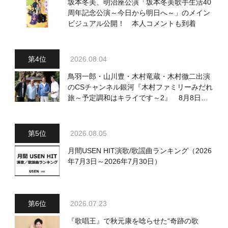
坂本冬美、明治座公演「坂本冬美歌手生活40
周年記念公演～今日から明日へ～」のメイン
ビジュアル公開！ 本人コメントも到着
2026.08.04
鳥羽一郎・山川豊・木村竜蔵・木村徹二出演
のCSチャンネル銀河『木村ファミリーみだれ
旅～予定調和はキライです～2』 8月8日
（土）放送回の収録の模様を密着レポート！
2026.08.05
月間USEN HIT演歌/歌謡曲ランキング（2026
年7月3日～2026年7月30日）
2026.07.23
『歌唱王』で秋元康を唸らせた“奇跡の歌