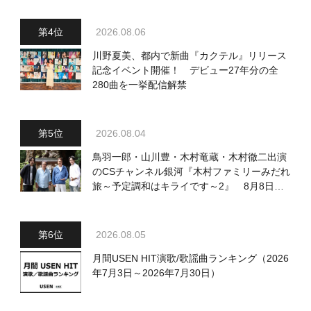
2026.08.06
川野夏美、都内で新曲『カクテル』リリース
記念イベント開催！ デビュー27年分の全
280曲を一挙配信解禁
2026.08.04
鳥羽一郎・山川豊・木村竜蔵・木村徹二出演
のCSチャンネル銀河『木村ファミリーみだれ
旅～予定調和はキライです～2』 8月8日
（土）放送回の収録の模様を密着レポート！
2026.08.05
月間USEN HIT演歌/歌謡曲ランキング（2026
年7月3日～2026年7月30日）