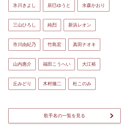
氷川きよし
辰巳ゆうと
水森かおり
三山ひろし
純烈
新浜レオン
市川由紀乃
竹島宏
真田ナオキ
山内惠介
福田こうへい
大江裕
丘みどり
木村徹二
杜このみ
歌手名の一覧を見る