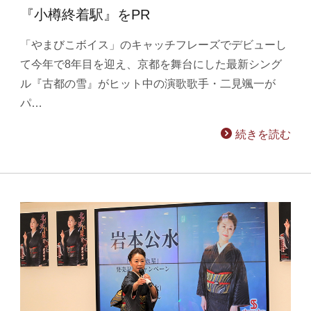
『小樽終着駅』をPR
「やまびこボイス」のキャッチフレーズでデビューし
て今年で8年目を迎え、京都を舞台にした最新シング
ル『古都の雪』がヒット中の演歌歌手・二見颯一が
パ…
続きを読む