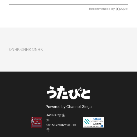
Recommended by
©NHK
©NHK
©NHK
Powered by Channel Ginga
JASRAC許諾
第
9015876002Y31016
号