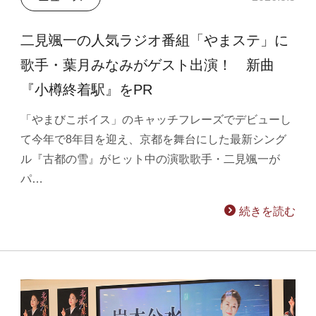
二見颯一の人気ラジオ番組「やまステ」に
歌手・葉月みなみがゲスト出演！ 新曲
『小樽終着駅』をPR
「やまびこボイス」のキャッチフレーズでデビューし
て今年で8年目を迎え、京都を舞台にした最新シング
ル『古都の雪』がヒット中の演歌歌手・二見颯一が
パ…
続きを読む