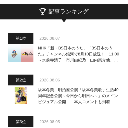
記事ランキング
2026.08.07
NHK「新・BS日本のうた」「BS日本のう
た」チャンネル銀河で8月10日放送！ 11:00
～水前寺清子・市川由紀乃・山内惠介他、
18:00～小椋佳・石川さゆり他登場！ 各放
送回の出演者・曲目情報
2026.08.06
坂本冬美、明治座公演「坂本冬美歌手生活40
周年記念公演～今日から明日へ～」のメイン
ビジュアル公開！ 本人コメントも到着
2026.08.05