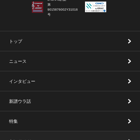
第
9015876002Y31016
号
トップ
ニュース
インタビュー
新譜ウラ話
特集