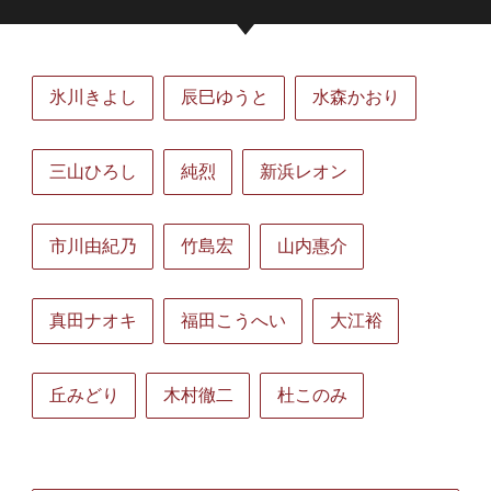
氷川きよし
辰巳ゆうと
水森かおり
三山ひろし
純烈
新浜レオン
市川由紀乃
竹島宏
山内惠介
真田ナオキ
福田こうへい
大江裕
丘みどり
木村徹二
杜このみ