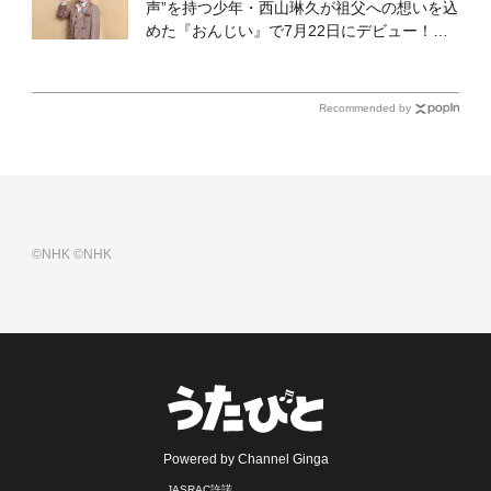
声”を持つ少年・西山琳久が祖父への想いを込
めた『おんじい』で7月22日にデビュー！
「秋元康さんが総合プロデュースしてくれ
た、 おじいちゃんとの絆を歌った曲を聴いて
ください！」
Recommended by
©NHK
©NHK
Powered by Channel Ginga
JASRAC許諾