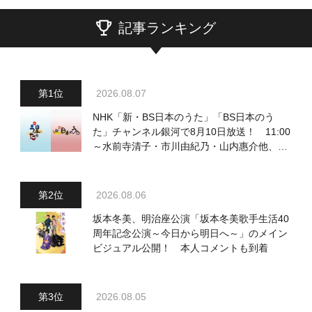
記事ランキング
2026.08.07
NHK「新・BS日本のうた」「BS日本のう
た」チャンネル銀河で8月10日放送！ 11:00
～水前寺清子・市川由紀乃・山内惠介他、
18:00～小椋佳・石川さゆり他登場！ 各放
送回の出演者・曲目情報
2026.08.06
坂本冬美、明治座公演「坂本冬美歌手生活40
周年記念公演～今日から明日へ～」のメイン
ビジュアル公開！ 本人コメントも到着
2026.08.05