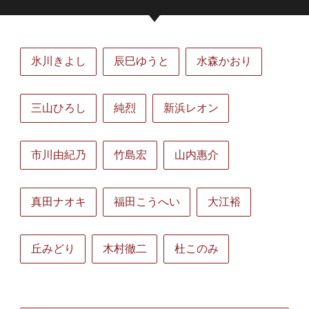
氷川きよし
辰巳ゆうと
水森かおり
三山ひろし
純烈
新浜レオン
市川由紀乃
竹島宏
山内惠介
真田ナオキ
福田こうへい
大江裕
丘みどり
木村徹二
杜このみ