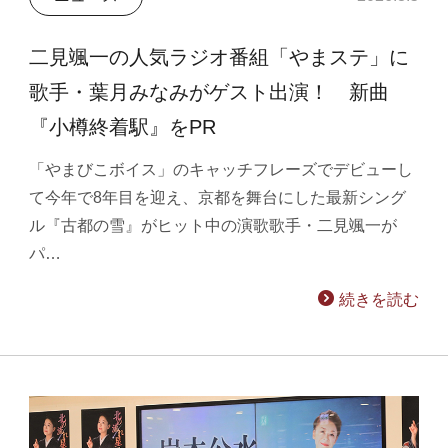
二見颯一の人気ラジオ番組「やまステ」に
歌手・葉月みなみがゲスト出演！ 新曲
『小樽終着駅』をPR
「やまびこボイス」のキャッチフレーズでデビューし
て今年で8年目を迎え、京都を舞台にした最新シング
ル『古都の雪』がヒット中の演歌歌手・二見颯一が
パ…
続きを読む