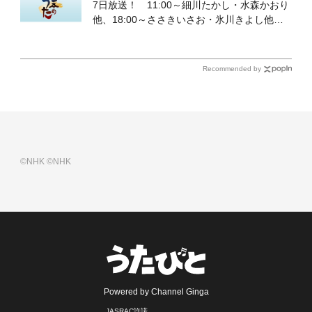
7日放送！ 11:00～細川たかし・水森かおり
他、18:00～ささきいさお・氷川きよし他登
場！ 各放送回の出演者・曲目情報
Recommended by
©NHK
©NHK
Powered by Channel Ginga
JASRAC許諾