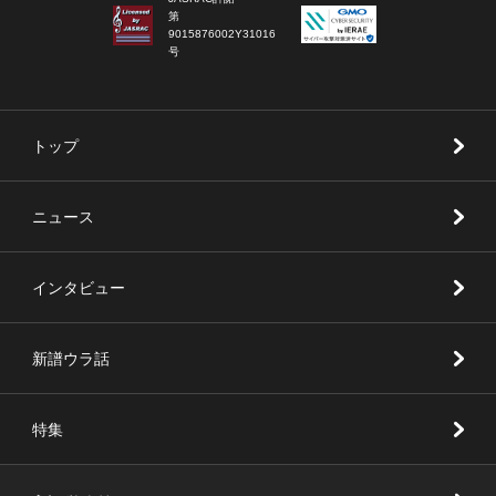
第
9015876002Y31016
号
トップ
ニュース
インタビュー
新譜ウラ話
特集