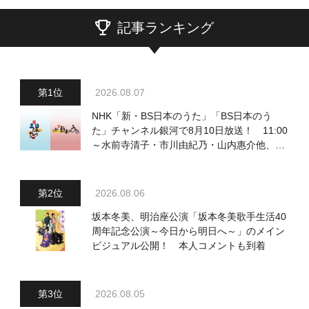
記事ランキング
2026.08.07
NHK「新・BS日本のうた」「BS日本のう
た」チャンネル銀河で8月10日放送！ 11:00
～水前寺清子・市川由紀乃・山内惠介他、
18:00～小椋佳・石川さゆり他登場！ 各放
送回の出演者・曲目情報
2026.08.06
坂本冬美、明治座公演「坂本冬美歌手生活40
周年記念公演～今日から明日へ～」のメイン
ビジュアル公開！ 本人コメントも到着
2026.08.05