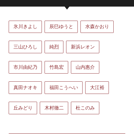
氷川きよし
辰巳ゆうと
水森かおり
三山ひろし
純烈
新浜レオン
市川由紀乃
竹島宏
山内惠介
真田ナオキ
福田こうへい
大江裕
丘みどり
木村徹二
杜このみ