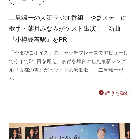
二見颯一の人気ラジオ番組「やまステ」に
歌手・葉月みなみがゲスト出演！ 新曲
『小樽終着駅』をPR
「やまびこボイス」のキャッチフレーズでデビューし
て今年で8年目を迎え、京都を舞台にした最新シング
ル『古都の雪』がヒット中の演歌歌手・二見颯一が
パ…
続きを読む