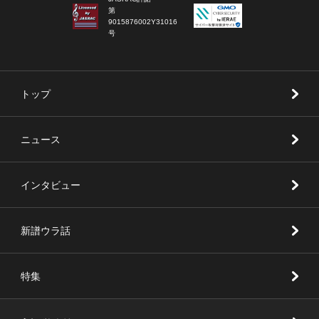
第
9015876002Y31016
号
トップ
ニュース
インタビュー
新譜ウラ話
特集