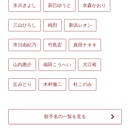
氷川きよし
辰巳ゆうと
水森かおり
三山ひろし
純烈
新浜レオン
市川由紀乃
竹島宏
真田ナオキ
山内惠介
福田こうへい
大江裕
丘みどり
木村徹二
杜このみ
歌手名の一覧を見る