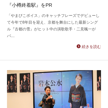
『小樽終着駅』をPR
「やまびこボイス」のキャッチフレーズでデビューし
て今年で8年目を迎え、京都を舞台にした最新シング
ル『古都の雪』がヒット中の演歌歌手・二見颯一が
パ…
続きを読む