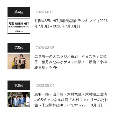
2026.08.05
月間USEN HIT演歌/歌謡曲ランキング（2026
年7月3日～2026年7月30日）
2026.08.05
二見颯一の人気ラジオ番組「やまステ」に歌
手・葉月みなみがゲスト出演！ 新曲『小樽
終着駅』をPR
2026.08.04
鳥羽一郎・山川豊・木村竜蔵・木村徹二出演
のCSチャンネル銀河『木村ファミリーみだれ
旅～予定調和はキライです～2』 8月8日
（土）放送回の収録の模様を密着レポート！