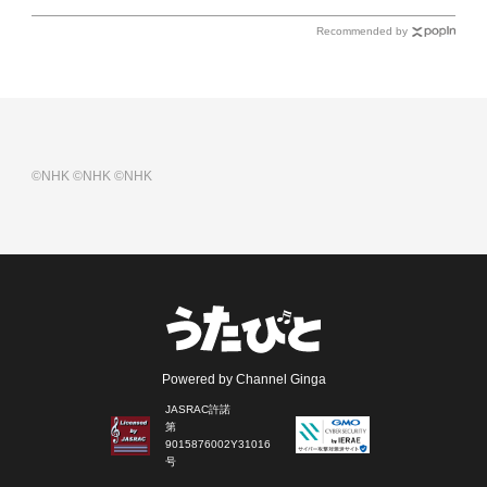
Recommended by
©NHK
©NHK
©NHK
Powered by Channel Ginga
JASRAC許諾
第
9015876002Y31016
号