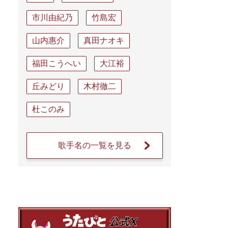
市川由紀乃
竹島宏
山内惠介
真田ナオキ
福田こうへい
大江裕
丘みどり
木村徹二
杜このみ
歌手名の一覧を見る