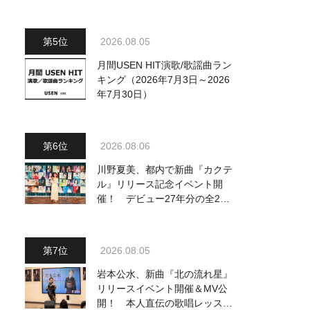
～予定調和はキライです～
2』 8月8日（土）放送回の収
録の模様を密着レポート！
2026.08.05
月間USEN HIT演歌/歌謡曲ラン
キング（2026年7月3日～2026
年7月30日）
2026.08.06
川野夏美、都内で新曲『カクテ
ル』リリース記念イベント開
催！ デビュー27年分の全280
曲を一挙配信解禁
2026.08.05
岩本公水、新曲『北の流れ星』
リリースイベント開催＆MV公
開！ 本人直伝の歌唱レッスン