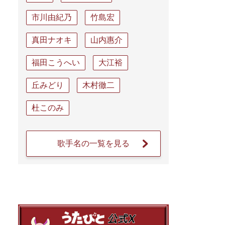
市川由紀乃
竹島宏
真田ナオキ
山内惠介
福田こうへい
大江裕
丘みどり
木村徹二
杜このみ
歌手名の一覧を見る