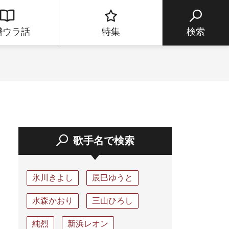
譜ウラ話
特集
検索
歌手名で検索
氷川きよし
辰巳ゆうと
水森かおり
三山ひろし
純烈
新浜レオン