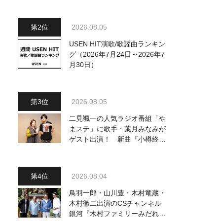
ジュアル公開！ 本人コメント
も到着
2026.08.05
USEN HIT演歌/歌謡曲ランキン
グ（2026年7月24日～2026年7
月30日）
2026.08.05
二見颯一の人気ラジオ番組「や
まステ」に歌手・葉月みなみが
ゲスト出演！ 新曲『小樽終着
駅』をPR
2026.08.04
鳥羽一郎・山川豊・木村竜蔵・
木村徹二出演のCSチャンネル
銀河『木村ファミリーみだれ旅