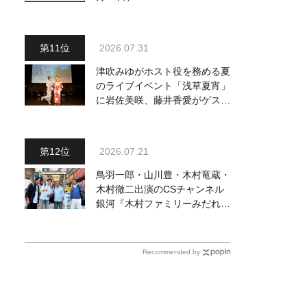
2026.07.31
津吹みゆがホスト役を務める夏
のライブイベント「浅草夏宵」
に岩佐美咲、藤井香愛がゲスト
出演、浴衣姿で熱唱！ 岩佐美
咲が出演の1日目の模様をお届
け
2026.07.21
鳥羽一郎・山川豊・木村竜蔵・
木村徹二出演のCSチャンネル
銀河『木村ファミリーみだれ旅
～予定調和はキライです～
２』 7月25日（土）放送回の
収録の模様を密着レポート！
Recommended by