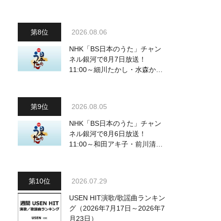
動画も公開
2026.08.06
NHK「BS日本のうた」チャン
ネル銀河で8月7日放送！
11:00～細川たかし・水森かお
り他、18:00～ささきいさお・
氷川きよし他登場！ 各放送回
の出演者・曲目情報
2026.08.05
NHK「BS日本のうた」チャン
ネル銀河で8月6日放送！
11:00～和田アキ子・前川清
他、18:00～橋幸夫・松平健他
登場！ 各放送回の出演者・曲
目情報
2026.07.29
USEN HIT演歌/歌謡曲ランキン
グ（2026年7月17日～2026年7
月23日）