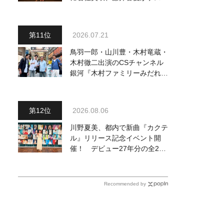
出演、浴衣姿で熱唱！ 岩佐美
咲が出演の1日目の模様をお届
け
2026.07.21
鳥羽一郎・山川豊・木村竜蔵・
木村徹二出演のCSチャンネル
銀河『木村ファミリーみだれ旅
～予定調和はキライです～
２』 7月25日（土）放送回の
収録の模様を密着レポート！
2026.08.06
川野夏美、都内で新曲『カクテ
ル』リリース記念イベント開
催！ デビュー27年分の全280
曲を一挙配信解禁
Recommended by