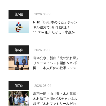
2026.08.06
NHK「BS日本のうた」チャン
ネル銀河で8月7日放送！
11:00～細川たかし・水森かお
り他、18:00～ささきいさお・
氷川きよし他登場！ 各放送回
の出演者・曲目情報
2026.08.05
岩本公水、新曲『北の流れ星』
リリースイベント開催＆MV公
開！ 本人直伝の歌唱レッスン
動画も公開
2026.08.04
鳥羽一郎・山川豊・木村竜蔵・
木村徹二出演のCSチャンネル
銀河『木村ファミリーみだれ旅