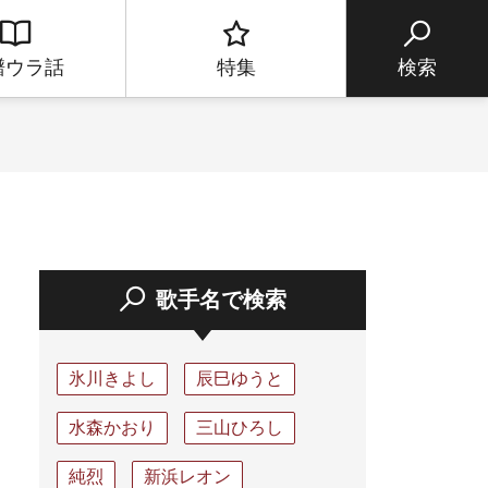
譜ウラ話
特集
検索
歌手名で検索
氷川きよし
辰巳ゆうと
水森かおり
三山ひろし
純烈
新浜レオン