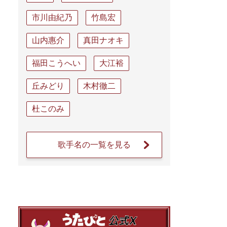
市川由紀乃
竹島宏
山内惠介
真田ナオキ
福田こうへい
大江裕
丘みどり
木村徹二
杜このみ
歌手名の一覧を見る