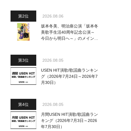
～水前寺清子・市川由紀乃・山
内惠介他、18:00～小椋佳・石
川さゆり他登場！ 各放送回の
2026.08.06
出演者・曲目情報
坂本冬美、明治座公演「坂本冬
美歌手生活40周年記念公演～
今日から明日へ～」のメインビ
ジュアル公開！ 本人コメント
も到着
2026.08.05
USEN HIT演歌/歌謡曲ランキン
グ（2026年7月24日～2026年7
月30日）
2026.08.05
月間USEN HIT演歌/歌謡曲ラン
キング（2026年7月3日～2026
年7月30日）