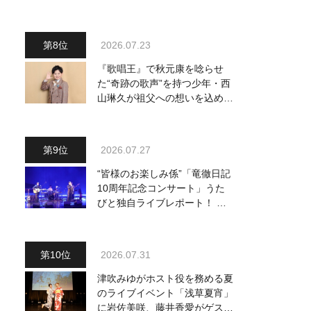
～予定調和はキライです～
2』 8月8日（土）放送回の収
録の模様を密着レポート！
2026.07.23
『歌唱王』で秋元康を唸らせ
た“奇跡の歌声”を持つ少年・西
山琳久が祖父への想いを込めた
『おんじい』で7月22日にデビ
ュー！ 「秋元康さんが総合プ
ロデュースしてくれた、 おじ
2026.07.27
いちゃんとの絆を歌った曲を聴
いてください！」
“皆様のお楽しみ係”「竜徹日記
10周年記念コンサート」うた
びと独自ライブレポート！ 即
完でごめん。来春はもっと大き
なホールであいましょう！
2026.07.31
津吹みゆがホスト役を務める夏
のライブイベント「浅草夏宵」
に岩佐美咲、藤井香愛がゲスト